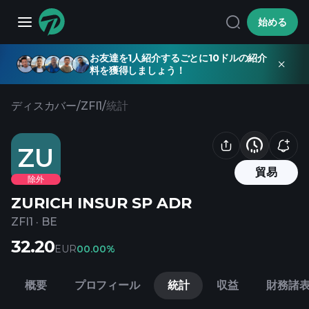
始める
お友達を1人紹介するごとに10ドルの紹介
料を獲得しましょう！
ディスカバー
/
ZFI1
/
統計
ZU
貿易
除外
ZURICH INSUR SP ADR
ZFI1
·
BE
32.20
EUR
0
0.00%
概要
プロフィール
統計
収益
財務諸