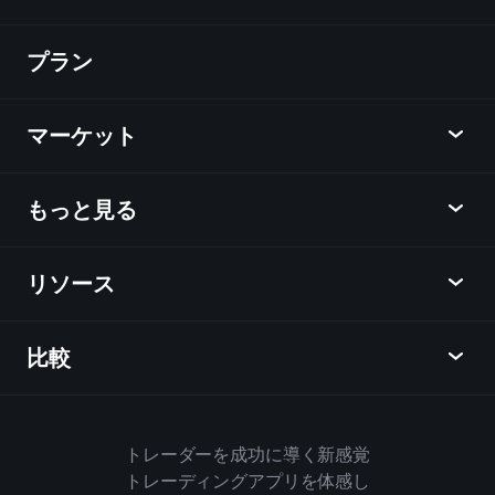
プラン
ディスカバー
Playtrade
マーケット
チャート
ニュース
もっと見る
概要
カレンダー
株式
リソース
ラーニングハブ
アフィリエイトプログラム
外国為替
週間マーケットレポート
紹介キャンペーン
指数
比較
ヘルプセンター
メッセンジャー
企業情報
ETF
ご利用規約
モバイルアプリ
ファンド
同業他社と比較してみる
ハウスルール
トレーダーを成功に導く新感覚
Playtradeについて
商品
Bloomberg
トレーディングアプリを体感し
クッキーポリシー