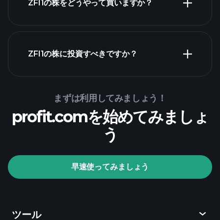
ZFI1の株をどうやって買いますか？
財務諸表
ZFI1の株に投資すべきですか？
Playtrade Tournaments
まずは利用してみましょう！
推奨証券
profit.comを始めてみましょ
会社
う
Playtrade Tournaments
早速使ってみましょう
AIによる日々の市場インサイト
ウォッチリス
ト
億万長者ポートフォリオ
ツール