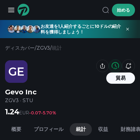
始める
お友達を1人紹介するごとに10ドルの紹介
料を獲得しましょう！
ディスカバー
/
ZGV3
/
統計
GE
貿易
Gevo Inc
ZGV3
·
STU
1.24
EUR
-0.07
-5.70%
概要
プロフィール
統計
収益
財務諸