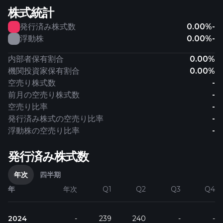
株式統計
発行済み株式数
0.00%
-
浮動株
0.00%
-
内部者保有割合
0.00%
機関投資家保有割合
0.00%
空売り株式数
-
前月の空売り株式数
-
空売り比率
-
発行済み株式の空売り比率
-
浮動株の空売り比率
-
発行済み株式数
年次
四半期
年
年次
Q1
Q2
Q3
Q4
2024
-
239
240
-
-