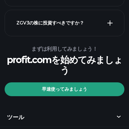
財務諸表
ZGV3の株に投資すべきですか？
Playtrade Tournaments
まずは利用してみましょう！
推奨証
profit.comを始めてみましょ
券会社
う
Playtrade Tournaments
早速使ってみましょう
AIによる日々の市場インサイト
ウォッチリ
スト
億万長者ポートフォリ
オ
ツール