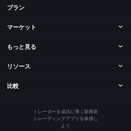
プラン
ディスカバー
Playtrade
マーケット
チャート
ニュース
もっと見る
概要
カレンダー
株式
リソース
ラーニングハブ
アフィリエイトプログラム
外国為替
週間マーケットレポート
紹介キャンペーン
指数
比較
ヘルプセンター
メッセンジャー
企業情報
ETF
ご利用規約
モバイルアプリ
ファンド
同業他社と比較してみる
ハウスルール
トレーダーを成功に導く新感覚
Playtradeについて
商品
Bloomberg
トレーディングアプリを体感し
クッキーポリシー
ビジネス向け
よう
Yahoo Finance