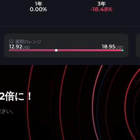
1年
3年
0.00%
-18.48%
52 週間のレンジ
12.92
18.95
USD
USD
を2倍に！
ださい。