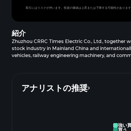
取引にはリスクが伴います。投資の価値は上昇または下降する可能性があります
紹介
Zhuzhou CRRC Times Electric Co., Ltd., together wi
stock industry in Mainland China and internationally
vehicles, railway engineering machinery, and comm
including wind, solar, and hydrogen storage equipm
metallurgical and ship converters; electric drive
as Zhuzhou CSR Times Electric Co., Ltd. and chang
Ltd. was incorporated in 2005 and is headquartere
アナリストの推奨
強い
買う