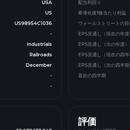
USA
配当利回り
US
希薄化後1株当たり利益
US98954C1036
ウォールストリートの目
-
EPS見通し（現在の年度
Industrials
EPS見通し（次の年度）
Railroads
EPS見通し（現在の四
December
EPS見通し（次の四半期
-
直近の四半期
-
評価