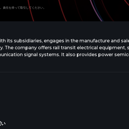
。責任を持って取引してください。
th its subsidiaries, engages in the manufacture and sal
. The company offers rail transit electrical equipment, s
unication signal systems. It also provides power semico
ent, photovoltaic engineering converters, mining truck e
 systems for new energy vehicles; sensor devices; and
ed its name to Zhuzhou CRRC Times Electric Co., Ltd. i
d in Zhuzhou, China.
買い