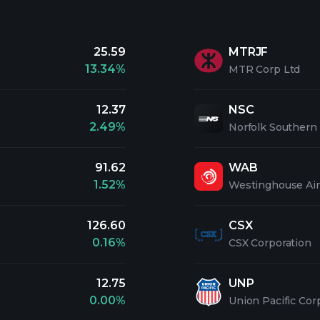
25.59
MTRJF
13.34%
MTR Corp Ltd
12.37
NSC
2.49%
Norfolk Southern
91.62
WAB
1.52%
Westinghouse Air
126.60
CSX
0.16%
CSX Corporation
12.75
UNP
0.00%
Union Pacific Cor