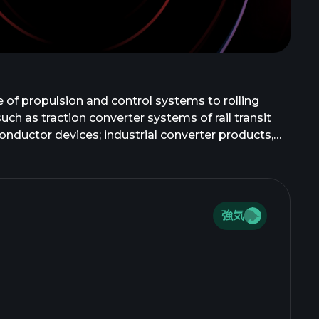
e of propulsion and control systems to rolling
uch as traction converter systems of rail transit
nductor devices; industrial converter products,
lectric drive, air-conditioning converters, and
 marine equipment. The company was formerly known
n March 2016. Zhuzhou CRRC Times Electric Co.,
強気