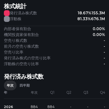
株式統計
発行済み株式数
18.67%
155.3M
浮動株
81.33%
676.1M
内部者保有割合
0.00%
機関投資家保有割合
0.00%
空売り株式数
-
前月の空売り株式数
-
空売り比率
-
発行済み株式の空売り比率
-
浮動株の空売り比率
-
発行済み株式数
年次
四半期
年
年次
Q1
Q2
Q3
Q4
2026
884
884
-
-
-