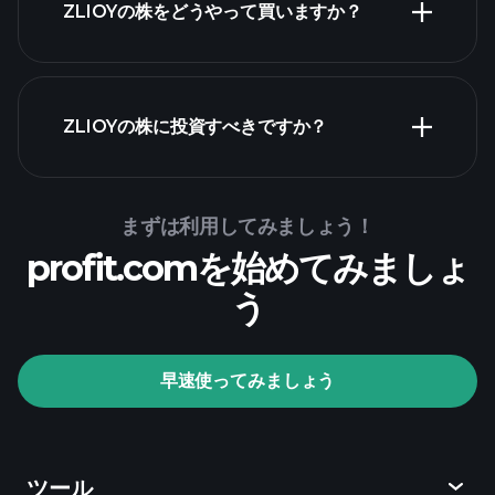
ZLIOYの株をどうやって買いますか？
財務諸表
ZLIOYの株に投資すべきですか？
Playtrade Tournaments
まずは利用してみましょう！
profit.comを始めてみましょ
推奨証券会社
う
Playtrade Tournaments
早速使ってみましょう
AIによる日々の市場インサイト
ウォッチリ
スト
億万長者ポートフォリ
オ
ツール