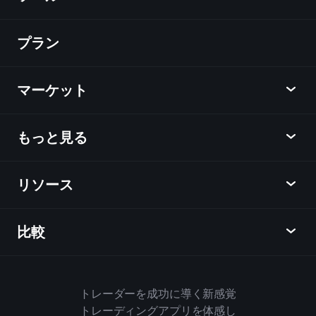
プラン
ディスカバー
Playtrade
マーケット
チャート
ニュース
もっと見る
概要
カレンダー
株式
リソース
ラーニングハブ
アフィリエイトプログラム
外国為替
週間マーケットレポート
紹介キャンペーン
指数
比較
ヘルプセンター
メッセンジャー
企業情報
ETF
ご利用規約
モバイルアプリ
ファンド
同業他社と比較してみる
ハウスルール
トレーダーを成功に導く新感覚
Playtradeについて
商品
Bloomberg
トレーディングアプリを体感し