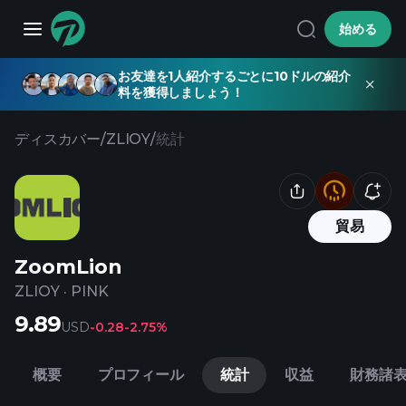
始める
お友達を1人紹介するごとに10ドルの紹介
料を獲得しましょう！
ディスカバー
/
ZLIOY
/
統計
貿易
ZoomLion
ZLIOY
·
PINK
9.89
USD
-0.28
-2.75%
概要
プロフィール
統計
収益
財務諸