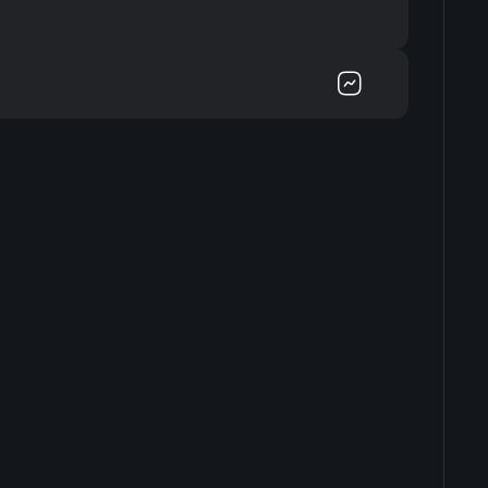
-
-
-
-
-
-
-