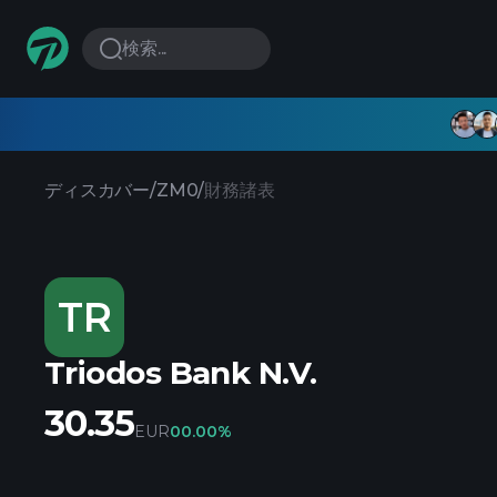
検索...
ディスカバー
/
ZM0
/
財務諸表
TR
Triodos Bank N.V.
30.35
EUR
0
0.00%