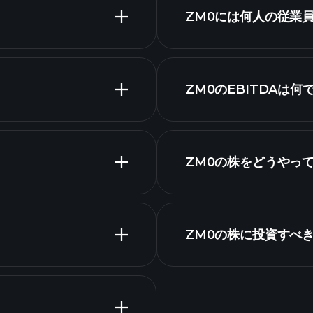
ZM0チャート
ZM0には何人の従業
最大の雇用主
ZM0のEBITDAは何
ZM0の株をどうやっ
ZM0の株に投資すべ
決算