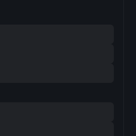
-
-
-
-
-
-
-