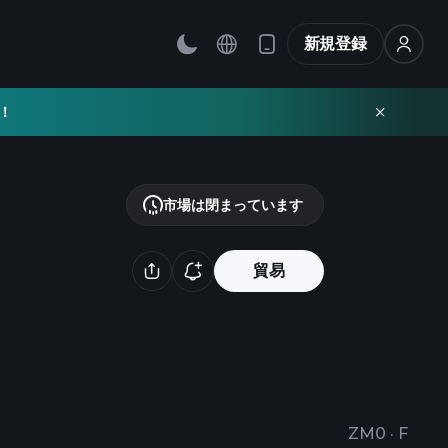
新規登録
！
市場は閉まっています
貿易
ZM0
·
F