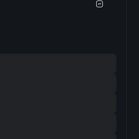
-
-
-
-
-
-
-