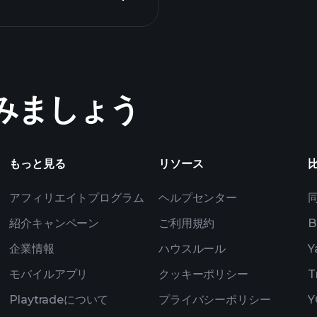
Tournaments
めてみましょう
ト
ZM0の収
億万長者ポー
もっと見る
リソース
アフィリエイトプログラム
ヘルプセンター
紹介キャンペーン
ご利用規約
B
企業情報
ハウスルール
Y
モバイルアプリ
クッキーポリシー
T
Playtradeについて
プライバシーポリシー
Y