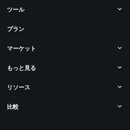
リオ
ツール
プラン
ディスカバー
Playtrade
マーケット
チャート
ニュース
もっと見る
概要
カレンダー
株式
リソース
ラーニングハブ
アフィリエイトプログラム
外国為替
週間マーケットレポート
紹介キャンペーン
指数
比較
ヘルプセンター
メッセンジャー
企業情報
ETF
ご利用規約
モバイルアプリ
ファンド
同業他社と比較してみる