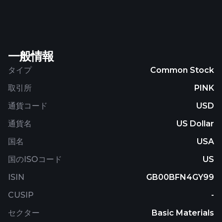
covering an area of 256.5 hectare located in
southeast Germany. The company was formerly
known as Erris Resources Plc and changed its
name to Zinnwald Lithium Plc in October 2020.
一般情報
Zinnwald Lithium Plc was founded in 2012 and is
based in London, the United Kingdom. As of July
タイプ
Common Stock
27, 2026, Zinnwald Lithium Plc operates as a
取引所
PINK
subsidiary of AMG Lithium B.V.
通貨コード
USD
通貨名
US Dollar
国名
USA
国のISOコード
US
ISIN
GB00BFN4GY99
CUSIP
-
セクター
Basic Materials