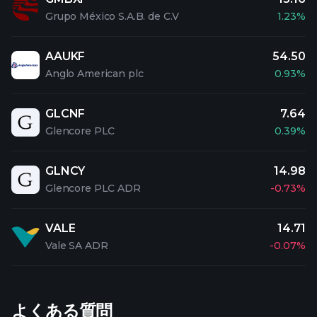
Grupo México S.A.B. de C.V
1.23%
AAUKF
54.50
Anglo American plc
0.93%
GLCNF
7.64
Glencore PLC
0.39%
GLNCY
14.98
Glencore PLC ADR
-0.73%
VALE
14.71
Vale SA ADR
-0.07%
よくある質問