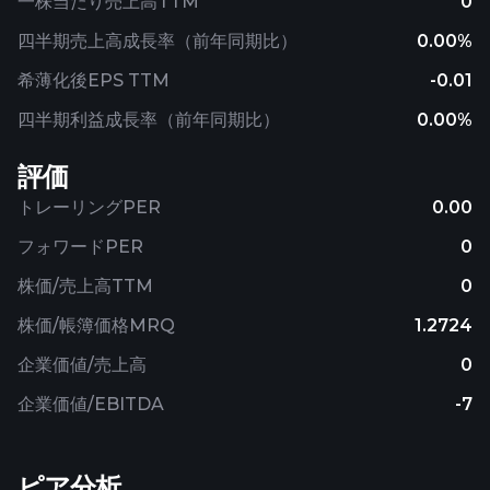
一株当たり売上高TTM
0
四半期売上高成長率（前年同期比）
0.00%
希薄化後EPS TTM
-0.01
四半期利益成長率（前年同期比）
0.00%
評価
トレーリングPER
0.00
フォワードPER
0
株価/売上高TTM
0
株価/帳簿価格MRQ
1.2724
企業価値/売上高
0
企業価値/EBITDA
-7
ピア分析