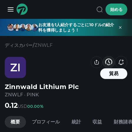
始める
お友達を1人紹介するごとに10ドルの紹介
料を獲得しましょう！
ディスカバー
/
ZNWLF
ZI
貿易
Zinnwald Lithium Plc
ZNWLF
·
PINK
0.12
USD
0
0.00%
概要
プロフィール
統計
収益
財務諸