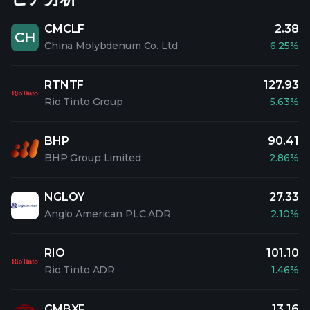
CMCLF
2.38
CH
China Molybdenum Co. Ltd
6.25%
RTNTF
127.93
Rio Tinto Group
5.63%
BHP
90.41
BHP Group Limited
2.86%
NGLOY
27.33
Anglo American PLC ADR
2.10%
RIO
101.10
Rio Tinto ADR
1.46%
GMBXF
13.16