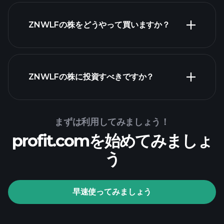
ZNWLFの株をどうやって買いますか？
財務諸表
ZNWLFの株に投資すべきですか？
Playtrade Tournaments
まずは利用してみましょう！
profit.comを始めてみましょ
推奨証券会社
う
Playtrade Tournaments
早速使ってみましょう
AIによる日々の市場インサイト
ウォッチ
リスト
億万長者ポートフォ