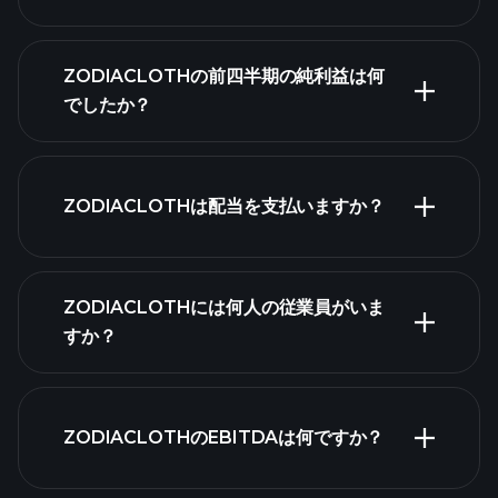
ZODIACLOTHの収益
ZODIACLOTHの前四半期の純利益は何
でしたか？
財務諸表
ZODIACLOTHは配当を支払いますか？
財務諸
表
高配当
ZODIACLOTHには何人の従業員がいま
株
すか？
ZODIACLOTHのEBITDAは何ですか？
最大の雇用主