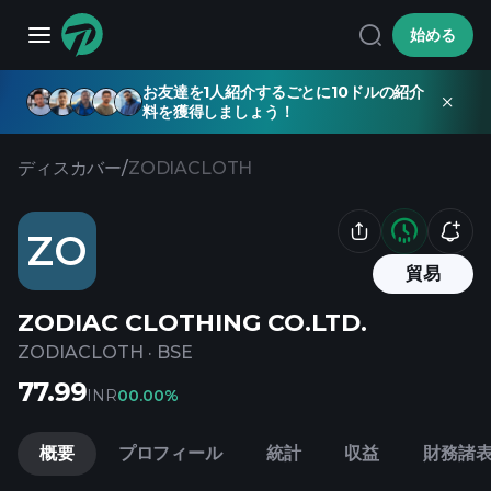
始める
お友達を1人紹介するごとに10ドルの紹介
料を獲得しましょう！
ディスカバー
/
ZODIACLOTH
ZO
貿易
ZODIAC CLOTHING CO.LTD.
ZODIACLOTH
·
BSE
77.99
INR
0
0.00%
概要
プロフィール
統計
収益
財務諸