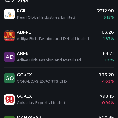
PGIL
2212.90
Pearl Global Industries Limited
5.15%
ABFRL
63.26
Aditya Birla Fashion and Retail Limited
1.87%
ABFRL
63.21
AD
Aditya Birla Fashion and Retail Ltd
1.80%
GOKEX
796.20
GO
GOKALDAS EXPORTS LTD.
-1.03%
GOKEX
798.15
Gokaldas Exports Limited
-0.94%
MANYAVAR
500.35