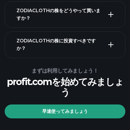
ZODIACLOTHの株をどうやって買いま
すか？
財務諸表
ZODIACLOTHの株に投資すべきです
か？
Playtrade Tournaments
まずは利用してみましょう！
profit.comを始めてみましょ
推奨証券会社
う
Playtrade Tournaments
早速使ってみましょう
AIによる日々の市場インサイ
ト
ウ
ォッチリスト
億万長者ポー