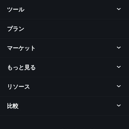
トフォリオ
ツール
プラン
ディスカバー
Playtrade
マーケット
チャート
ニュース
もっと見る
概要
カレンダー
株式
リソース
ラーニングハブ
アフィリエイトプログラム
外国為替
週間マーケットレポート
紹介キャンペーン
指数
比較
ヘルプセンター
メッセンジャー
企業情報
ETF
ご利用規約
モバイルアプリ
ファンド
同業他社と比較してみる