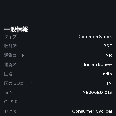
as well as accessories, including belts, cufflinks,
socks, handkerchiefs, masks, and pochettes. It
offers its products under the Zodiac, Zod, and Z3
brands. It operates through various stores. Zodiac
一般情報
Clothing Company Limited was incorporated in
1984 and is based in Mumbai, India.
タイプ
Common Stock
取引所
BSE
通貨コード
INR
通貨名
Indian Rupee
国名
India
国のISOコード
IN
ISIN
INE206B01013
CUSIP
-
セクター
Consumer Cyclical