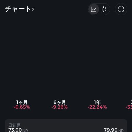
チャート
1ヶ月
6ヶ月
1年
-0.65%
-9.26%
-22.24%
-3
日範囲
73.00
79.90
INR
INR