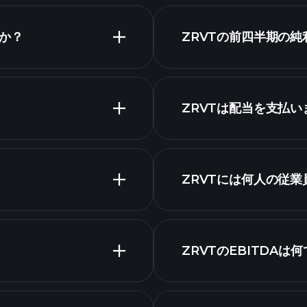
すか？
ZRVTの前四半期の
財務諸表
ZRVTは配当を支払い
ZRVTチャート
高配当
ZRVTには何人の従
最大の雇用主
ZRVTのEBITDAは