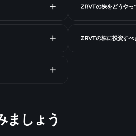
ZRVTの株をどうや
ZRVTの株に投資すべ
決算
Tournaments
めてみましょう
ト
億万長者ポー