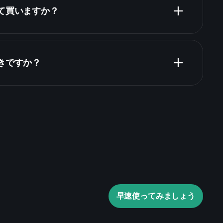
って買いますか？
財務諸表
きですか？
Playtrade Tournaments
推奨証券会社
Playtrade
AIによる日々の市場インサイ
ウォッチリスト
早速使ってみましょう
トフォリオ