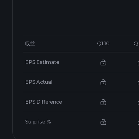
収益
収益
Q1 10
Q1 10
Q
Q
EPS Estimate
EPS Actual
EPS Difference
Surprise %