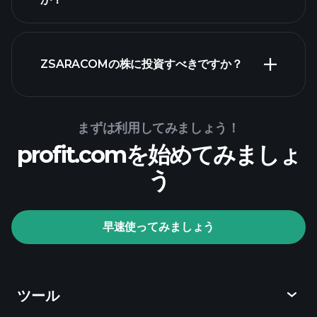
財務諸表
ZSARACOMの株に投資すべきですか？
Playtrade Tournaments
まずは利用してみましょう！
profit.comを始めてみましょ
推奨証券会社
う
Playtrade Tournaments
早速使ってみましょう
AIによる日々の市場インサイト
ウォ
ッチリスト
億万長者ポート
フォリオ
ツール