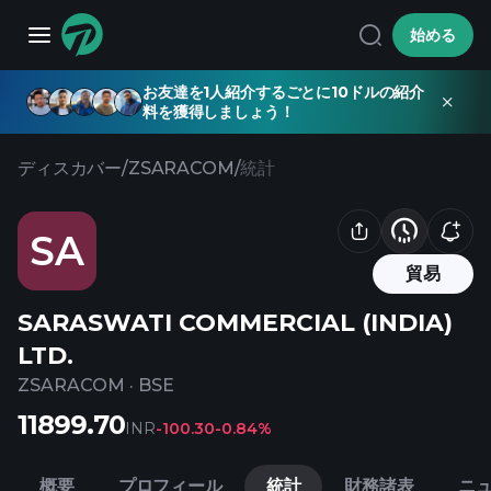
始める
お友達を1人紹介するごとに10ドルの紹介
料を獲得しましょう！
ディスカバー
/
ZSARACOM
/
統計
SA
貿易
SARASWATI COMMERCIAL (INDIA)
LTD.
ZSARACOM
·
BSE
11899.70
INR
-100.30
-0.84%
概要
プロフィール
統計
財務諸表
ニ