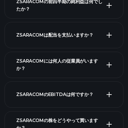
ZSARACOMの前四半期の純利益は何でし
ZSARACOMの収益
たか？
財務諸表
ZSARACOMは配当を支払いますか？
財務諸表
高配当株
ZSARACOMには何人の従業員がいます
か？
最大
ZSARACOMのEBITDAは何ですか？
の雇用主
ZSARACOMの株をどうやって買います
か？