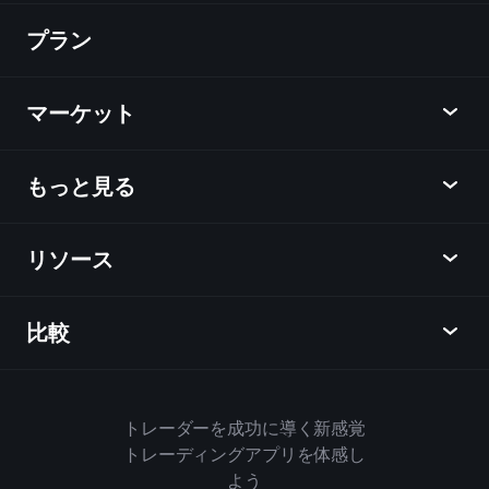
プラン
ディスカバー
Playtrade
マーケット
チャート
ニュース
もっと見る
概要
カレンダー
株式
リソース
ラーニングハブ
アフィリエイトプログラム
外国為替
週間マーケットレポート
紹介キャンペーン
指数
比較
ヘルプセンター
メッセンジャー
企業情報
ETF
ご利用規約
モバイルアプリ
ファンド
同業他社と比較してみる
ハウスルール
トレーダーを成功に導く新感覚
Playtradeについて
商品
Bloomberg
トレーディングアプリを体感し
クッキーポリシー
ビジネス向け
よう