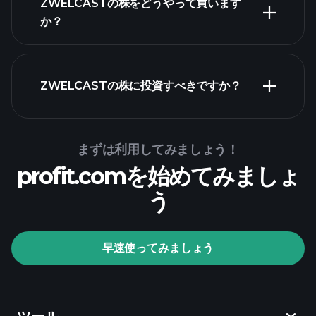
ZWELCASTの株をどうやって買います
か？
財務諸表
ZWELCASTの株に投資すべきですか？
Playtrade Tournaments
まずは利用してみましょう！
profit.comを始めてみましょ
推奨証券会社
う
Playtrade Tournaments
早速使ってみましょう
AIによる日々の市場インサイト
ウォ
ッチリスト
億万長者ポート
フォリオ