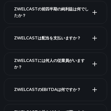
ZWELCASTの収益
ZWELCASTの前四半期の純利益は何でし
財務
たか？
諸表
ZWELCASTは配当を支払いますか？
財務諸表
高配当株
ZWELCASTには何人の従業員がいます
か？
最
ZWELCASTのEBITDAは何ですか？
大の雇用主