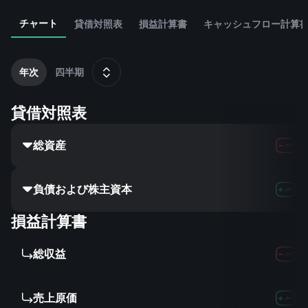
チャート
貸借対照表
損益計算書
キャッシュフロー計算
2
年次
四半期
貸借対照表
総資産
負債および株主資本
損益計算書
総収益
売上原価