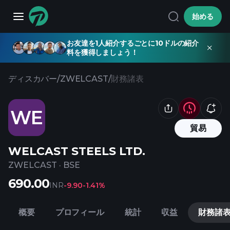
始める
お友達を1人紹介するごとに10ドルの紹介
料を獲得しましょう！
ディスカバー
/
ZWELCAST
/
財務諸表
WE
貿易
WELCAST STEELS LTD.
ZWELCAST
·
BSE
690.00
INR
-9.90
-1.41%
概要
プロフィール
統計
収益
財務諸