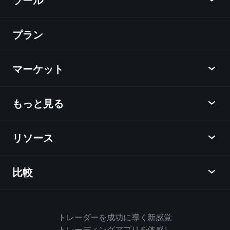
ツール
プラン
ディスカバー
Playtrade
マーケット
チャート
ニュース
もっと見る
概要
カレンダー
株式
リソース
ラーニングハブ
アフィリエイトプログラム
外国為替
週間マーケットレポート
紹介キャンペーン
指数
比較
ヘルプセンター
メッセンジャー
企業情報
ETF
ご利用規約
モバイルアプリ
ファンド
同業他社と比較してみる
ハウスルール
トレーダーを成功に導く新感覚
Playtradeについて
商品
Bloomberg
トレーディングアプリを体感し