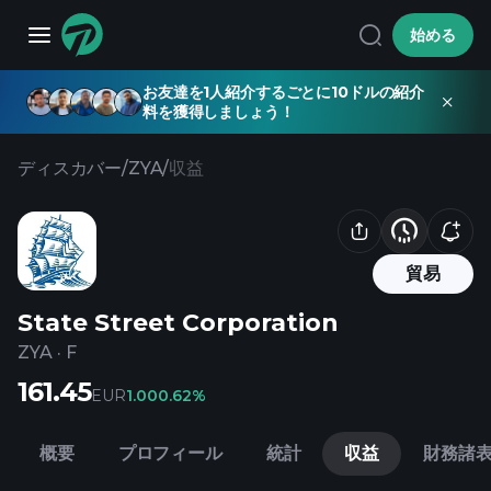
始める
お友達を1人紹介するごとに10ドルの紹介
料を獲得しましょう！
ディスカバー
/
ZYA
/
収益
貿易
State Street Corporation
ZYA
·
F
161.45
EUR
1.00
0.62%
概要
プロフィール
統計
収益
財務諸