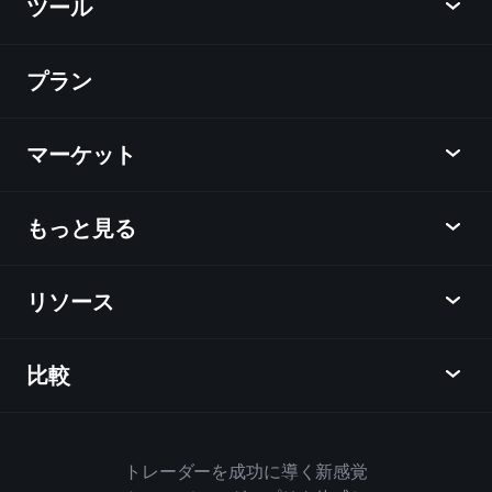
ツール
プラン
ディスカバー
Playtrade
マーケット
チャート
ニュース
もっと見る
概要
カレンダー
株式
リソース
ラーニングハブ
アフィリエイトプログラム
外国為替
週間マーケットレポート
紹介キャンペーン
指数
比較
ヘルプセンター
メッセンジャー
企業情報
ETF
ご利用規約
モバイルアプリ
ファンド
同業他社と比較してみる
ハウスルール
トレーダーを成功に導く新感覚
Playtradeについて