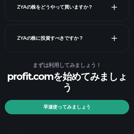
ZYAの株をどうやって買いますか？
財務諸表
ZYAの株に投資すべきですか？
Playtrade Tournaments
まずは利用してみましょう！
推奨証券
profit.comを始めてみましょ
会社
う
Playtrade Tournaments
早速使ってみましょう
AIによる日々の市場インサイト
ウォッチリス
ト
億万長者ポートフォリオ