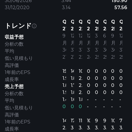
30/06/2026
3.44
150.90
31/12/2020
3.14
57.56
Q3
Q4
Q4
Q4
Q1
Q2
Q3
Q4
トレンド
21
21
22
24
25
25
25
25
9
12
12
12
3
6
9
12
収益予想
月
月
月
月
月
月
月
月
分析の数
30’
31’
31’
31’
31’
30’
30’
31’
平均
21
21
22
24
25
25
25
25
低い見積もり
高評価
15
14
10
0
0
0
0
0
1年前のEPS
1.92
1.84
2.08
0
0
0
0
0
成長率
1.86
1.79
2.01
0
0
0
0
0
売上予想
1.99
1.88
2.17
0
0
0
0
0
分析の数
1.45
1.68
1.84
-
-
-
-
-
平均
0.32%
0.10%
0.13%
-
-
-
-
-
低い見積もり
高評価
14
17
11
10
9
9
10
7
1年前のEPS
2.9B
3B
3.1B
3.2B
3.3B
3.3B
3.5B
3.5B
成長率