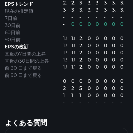
2.9B
2.9B
3B
3.2B
3.3B
3.3B
3.4B
3.4B
EPSトレンド
3B
3B
3.1B
3.2B
3.4B
3.4B
3.5B
3.5B
現在の推定値
-
-
-
-
-
-
-
-
7日前
-
0.02%
0.03%
0.08%
0.06%
0.04%
0.06%
0.07
30日前
60日前
1.92
1.84
2.08
0
0
0
0
0
90日前
1.92
1.84
2.08
0
0
0
0
0
EPSの改訂
1.92
1.85
2.08
0
0
0
0
0
直近の7日間の上昇
1.92
1.84
2.08
0
0
0
0
0
直近の30日間の上昇
1.87
1.76
2.00
0
0
0
0
0
前 30 日まで戻る
前 90 日まで戻る
0
0
0
0
0
0
0
0
2
2
5
0
0
0
0
0
1
1
1
0
0
0
0
0
-
-
-
-
-
-
-
-
よくある質問