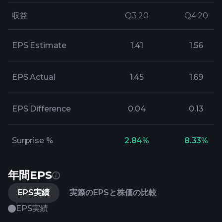
収益
収益
Q3 20
Q3 20
Q4 20
Q4 20
EPS Estimate
1.41
1.56
EPS Actual
1.45
1.69
EPS Difference
0.04
0.13
Surprise %
2.84%
8.33%
年間EPS
EPS実績
実際のEPSと株価の比較
EPS実績