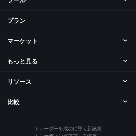
ツール
プラン
ディスカバー
Playtrade
マーケット
チャート
ニュース
もっと見る
概要
カレンダー
株式
リソース
ラーニングハブ
アフィリエイトプログラム
外国為替
週間マーケットレポート
紹介キャンペーン
指数
比較
ヘルプセンター
メッセンジャー
企業情報
ETF
ご利用規約
モバイルアプリ
ファンド
同業他社と比較してみる
ハウスルール
トレーダーを成功に導く新感覚
Playtradeについて
商品
Bloomberg
トレーディングアプリを体感し