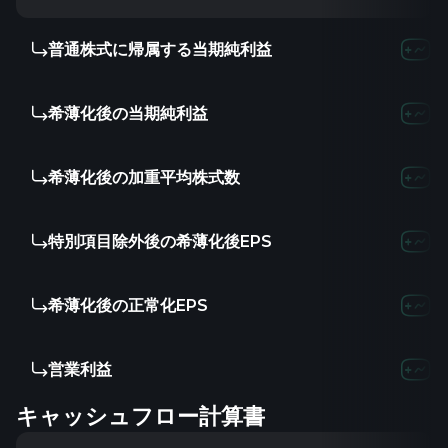
普通株式に帰属する当期純利益
44.8
希薄化後の当期純利益
44.8
希薄化後の加重平均株式数
-
特別項目除外後の希薄化後EPS
-
希薄化後の正常化EPS
-
営業利益
26.2
キャッシュフロー計算書