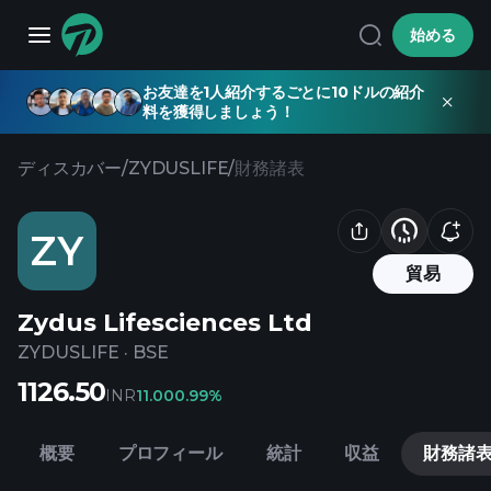
始める
お友達を1人紹介するごとに10ドルの紹介
料を獲得しましょう！
ディスカバー
/
ZYDUSLIFE
/
財務諸表
ZY
貿易
Zydus Lifesciences Ltd
ZYDUSLIFE
·
BSE
1126.50
INR
11.00
0.99%
概要
プロフィール
統計
収益
財務諸