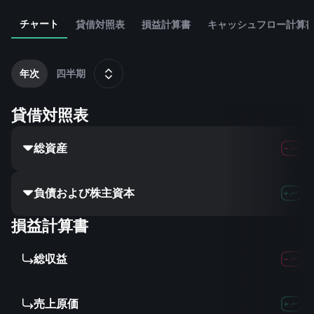
チャート
貸借対照表
損益計算書
キャッシュフロー計算
2
年次
四半期
貸借対照表
総資産
277.9
負債および株主資本
-
損益計算書
総収益
148.2
売上原価
58.1