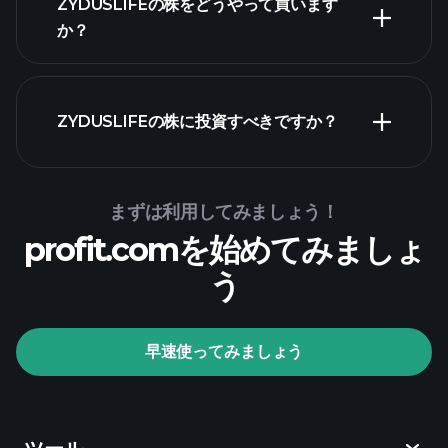
ZYDUSLIFEの株をどうやって買います
か？
財務諸表
ZYDUSLIFEの株に投資すべきですか？
Playtrade Tournaments
まずは利用してみましょう！
profit.comを始めてみましょ
推奨証券会社
う
Playtrade Tournaments
早速使ってみましょう
AIによる日々の市場インサイト
ウォ
ッチリスト
億万長者ポート
フォリオ