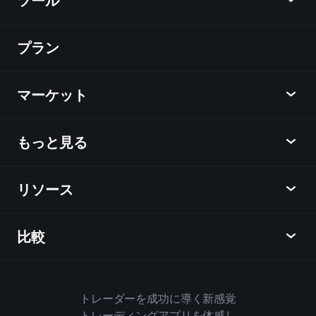
ツール
プラン
ディスカバー
Playtrade
マーケット
チャート
ニュース
もっと見る
概要
カレンダー
株式
リソース
ラーニングハブ
アフィリエイトプログラム
外国為替
週間マーケットレポート
紹介キャンペーン
指数
比較
ヘルプセンター
メッセンジャー
企業情報
ETF
ご利用規約
モバイルアプリ
ファンド
同業他社と比較してみる
ハウスルール
トレーダーを成功に導く新感覚
Playtradeについて
商品
Bloomberg
トレーディングアプリを体感し