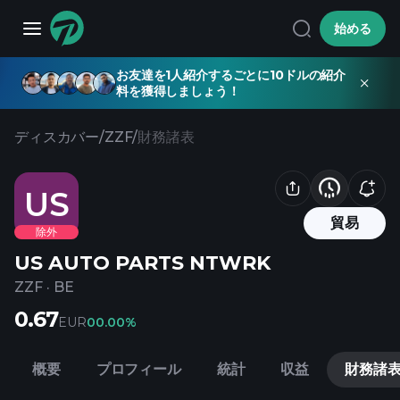
始める
お友達を1人紹介するごとに10ドルの紹介
料を獲得しましょう！
ディスカバー
/
ZZF
/
財務諸表
US
貿易
除外
US AUTO PARTS NTWRK
ZZF
·
BE
0.67
EUR
0
0.00%
概要
プロフィール
統計
収益
財務諸