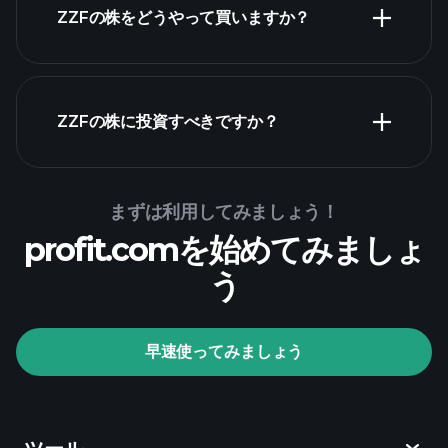
ZZFの株をどうやって買いますか？
財務諸表
ZZFの株に投資すべきですか？
Playtrade Tournaments
まずは利用してみましょう！
推奨証券
profit.comを始めてみましょ
会社
う
Playtrade Tournaments
早速使ってみましょう
AIによる日々の市場インサイト
ウォッチリス
ト
億万長者ポートフォリオ