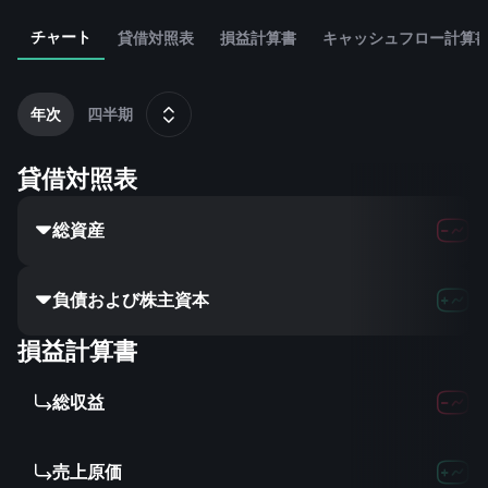
チャート
貸借対照表
損益計算書
キャッシュフロー計算
2
1
年次
四半期
貸借対照表
総資産
負債および株主資本
損益計算書
総収益
売上原価