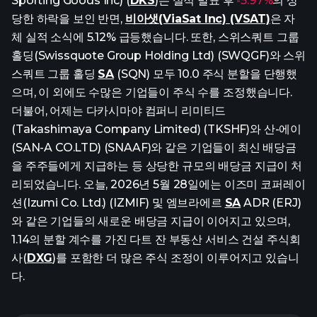
Sporting Goods Inc) (
DKS
)는 실적 발표 후
-5.97%
의 상
당한 하락을 보인 반면,
비아샛(ViaSat Inc) (VSAT)
은 자
체 실적 소식에 5.12% 급등했습니다. 또한, 스위스쿼트 그룹
홀딩(Swissquote Group Holding Ltd) (SWQGF)와 스위
스쿼트 그룹 홀딩
SA
(SQN) 모두 10.0 주식 분할을 단행했
으며, 이 외에도 수많은 기업들이 주식 수를 조정했습니다.
더불어, 어제는 다카시마야 컴퍼니 리미티드
(Takashimaya Company Limited) (TKSHF)와 산-에이
(SAN-A CO.LTD) (SNAAF)와 같은 기업들이 최신 배당금
을 주주들에게 지급하는 등 상당한 규모의 배당금 지급이 처
리되었습니다. 오늘, 2026년 5월 28일에는 이즈미 코퍼레이
션(Izumi Co. Ltd.) (IZMIF) 및 엠브라에르
SA
ADR (ERJ)
와 같은 기업들의 새로운 배당금 지급이 이어지고 있으며,
1.14의 분할 계수를 가진 다트 잔 부동산 서비스 건설 주식회
사(
DXG
)를 포함한 더 많은 주식 조정이 이루어지고 있습니
다.