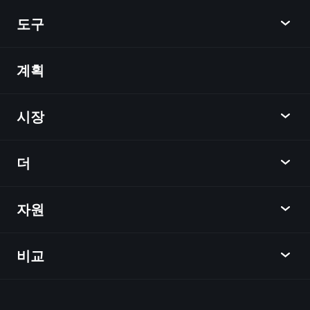
도구
계획
발견
Playtrade
시장
차트
뉴스
더
개요
달력
주식
자원
학습 허브
제휴사가 되다
외환
주간 소식
친구 추천
지수
비교
도움말 센터
메신저
회사
ETF
이용 약관
모바일 앱
자금
대체