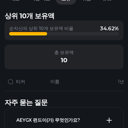
상위 10개 보유액
34.62%
순자산의 상위 10개 보유액 비율
총 보유액
10
티커
이름
1년 
자주 묻는 질문
AEYGX 펀드이(가) 무엇인가요?