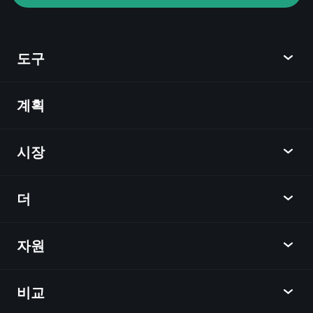
추천 브로커
도구
계획
발견
Playtrade
시장
차트
뉴스
더
개요
달력
주식
자원
학습 허브
제휴사가 되다
외환
주간 소식
친구 추천
지수
비교
도움말 센터
메신저
회사
ETF