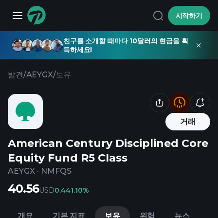
시작하기
친구를 소개할 때마다 10달러의 현금을 획
득하세요!
발견
/
AEYGX
/
보유
거래
American Century Disciplined Core
Equity Fund R5 Class
AEYGX
·
NMFQS
40.56
USD
0.44
1.10%
개요
기본 지표
보유
위험
뉴스