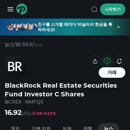
시작하기
친구를 소개할 때마다 10달러의 현금을 획
득하세요!
발견
/
BCREX
/
뉴스
거래
BlackRock Real Estate Securities
Fund Investor C Shares
BCREX
·
NMFQS
16.92
USD
-0.09
-0.53%
개요
기본 지표
보유
위험
뉴스