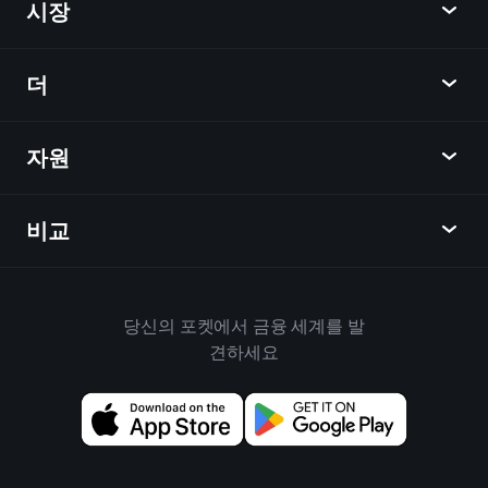
시장
차트
뉴스
더
개요
달력
주식
자원
학습 허브
제휴사가 되다
외환
주간 소식
친구 추천
지수
비교
도움말 센터
메신저
회사
ETF
이용 약관
모바일 앱
자금
대체
하우스 규칙
당신의 포켓에서 금융 세계를 발
Playtrade 소개
상품
Bloomberg
견하세요
쿠키 정책
비즈니스용
Yahoo Finance
개인 정보 보호 정책
위젯
TradingView
위험 공개
데이터 API
YCharts