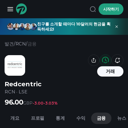
시작하기
친구를 소개할 때마다 10달러의 현금을 획
득하세요!
발견
/
RCN
/
금융
거래
Redcentric
RCN
·
LSE
96.00
GBP
-3.00
-3.03%
개요
프로필
통계
수익
금융
뉴스