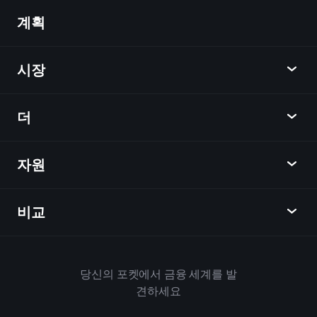
계획
발견
Playtrade
시장
차트
뉴스
더
개요
달력
주식
자원
학습 허브
제휴사가 되다
외환
주간 소식
친구 추천
지수
비교
도움말 센터
메신저
회사
ETF
이용 약관
모바일 앱
자금
대체
하우스 규칙
당신의 포켓에서 금융 세계를 발
Playtrade 소개
상품
Bloomberg
견하세요
쿠키 정책
비즈니스용