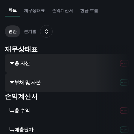
차트
재무상태표
손익계산서
현금 흐름
2
연간
분기별
재무상태표
총 자산
부채 및 자본
손익계산서
총 수익
매출원가