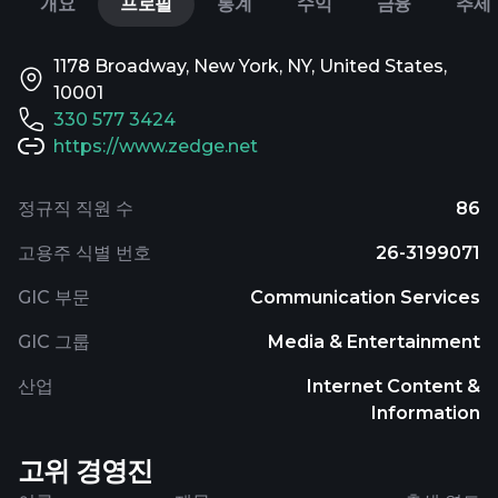
개요
프로필
통계
수익
금융
추세
1178 Broadway, New York, NY, United States,
10001
330 577 3424
https://www.zedge.net
정규직 직원 수
86
고용주 식별 번호
26-3199071
GIC 부문
Communication Services
GIC 그룹
Media & Entertainment
산업
Internet Content &
Information
고위 경영진