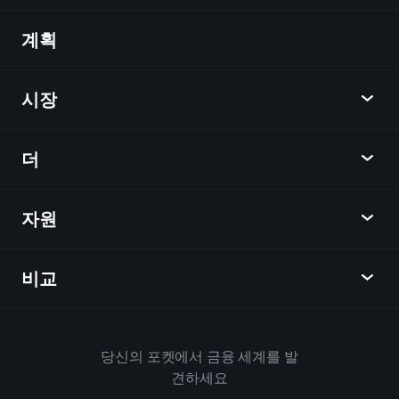
계획
발견
Playtrade
시장
차트
뉴스
더
개요
달력
주식
자원
학습 허브
제휴사가 되다
외환
주간 소식
친구 추천
지수
비교
도움말 센터
메신저
회사
ETF
이용 약관
모바일 앱
자금
대체
하우스 규칙
당신의 포켓에서 금융 세계를 발
Playtrade 소개
상품
Bloomberg
견하세요
쿠키 정책
비즈니스용