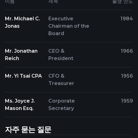
이름
제목
출생 연도
Mr. Michael C.
Executive
1984
Jonas
Chairman of the
Board
Mr. Jonathan
CEO &
1966
Reich
President
Mr. Yi Tsai CPA
CFO &
1956
Treasurer
Ms. Joyce J.
Corporate
1959
Mason Esq.
Secretary
자주 묻는 질문