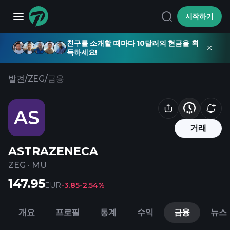
시작하기
친구를 소개할 때마다 10달러의 현금을 획
득하세요!
발견
/
ZEG
/
금융
AS
거래
ASTRAZENECA
ZEG
·
MU
147.95
EUR
-3.85
-2.54%
개요
프로필
통계
수익
금융
뉴스