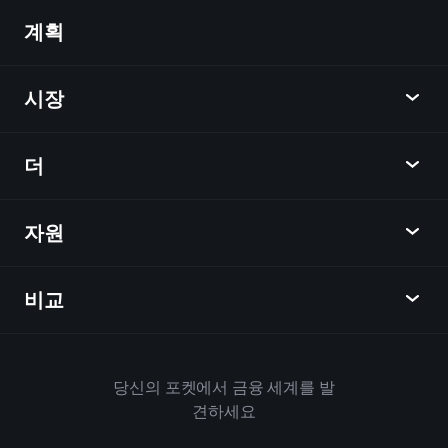
계획
발견
Playtrade
시장
차트
뉴스
더
개요
달력
주식
자원
학습 허브
제휴사가 되다
외환
주간 소식
친구 추천
지수
비교
도움말 센터
메신저
회사
ETF
이용 약관
모바일 앱
자금
대체
하우스 규칙
당신의 포켓에서 금융 세계를 발
Playtrade 소개
상품
Bloomberg
견하세요
쿠키 정책
비즈니스용