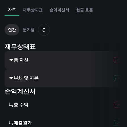
차트
재무상태표
손익계산서
현금 흐름
2
1
연간
분기별
재무상태표
총 자산
부채 및 자본
손익계산서
총 수익
매출원가