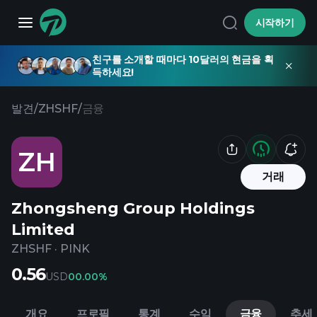
시작하기
친구를 소개할 때마다 10달러의 현금을 획
득하세요!
발견
/
ZHSHF
/
금융
ZH
거래
Zhongsheng Group Holdings
Limited
ZHSHF
·
PINK
0.56
USD
0
0.00%
개요
프로필
통계
수익
금융
추세