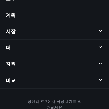
계획
발견
Playtrade
시장
차트
뉴스
더
개요
달력
주식
자원
학습 허브
제휴사가 되다
외환
주간 소식
친구 추천
지수
비교
도움말 센터
메신저
회사
ETF
이용 약관
모바일 앱
자금
대체
하우스 규칙
당신의 포켓에서 금융 세계를 발
Playtrade 소개
상품
Bloomberg
견하세요