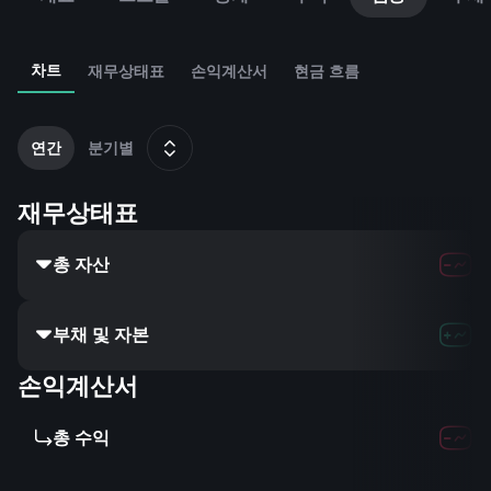
차트
재무상태표
손익계산서
현금 흐름
2
연간
분기별
재무상태표
총 자산
부채 및 자본
손익계산서
총 수익