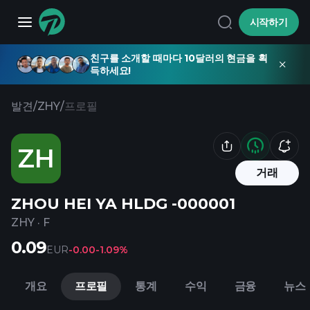
시작하기
친구를 소개할 때마다 10달러의 현금을 획
득하세요!
발견
/
ZHY
/
프로필
ZH
거래
ZHOU HEI YA HLDG -000001
ZHY
·
F
0.09
EUR
-0.00
-1.09%
개요
프로필
통계
수익
금융
뉴스