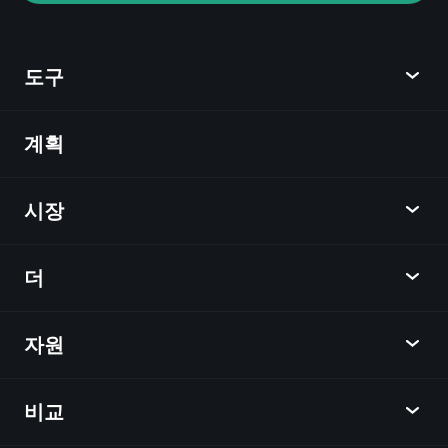
AI 기반의 일일 시장 통찰
관심 목록
억만장자
도구
포트폴리오
계획
발견
Playtrade
시장
차트
뉴스
더
개요
달력
주식
자원
학습 허브
제휴사가 되다
외환
주간 소식
친구 추천
지수
비교
도움말 센터
메신저
회사
ETF