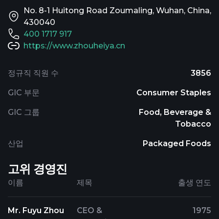
No. 8-1 Huitong Road Zoumaling, Wuhan, China,
430040
400 1717 917
https://www.zhouheiya.cn
정규직 직원 수
3856
GIC 부문
Consumer Staples
GIC 그룹
Food, Beverage &
Tobacco
산업
Packaged Foods
고위 경영진
이름
제목
출생 연도
Mr. Fuyu Zhou
CEO &
1975