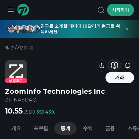
시작하기
친구를 소개할 때마다 10달러의 현금을 획
득하세요!
발견
/
ZI
/
통계
거래
상장폐지
ZoomInfo Technologies Inc
ZI
·
NASDAQ
10.55
USD
0.35
3.43%
개요
프로필
통계
수익
금융
소유