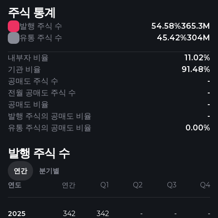
주식 통계
발행 주식 수
54.58%
365.3M
유통 주식 수
45.42%
304M
내부자 비율
11.02%
기관 비율
91.48%
공매도 주식 수
-
전월 공매도 주식 수
-
공매도 비율
-
발행 주식의 공매도 비율
-
유통 주식의 공매도 비율
0.00%
발행 주식 수
연간
분기별
연도
연간
Q1
Q2
Q3
Q4
2025
342
342
-
-
-