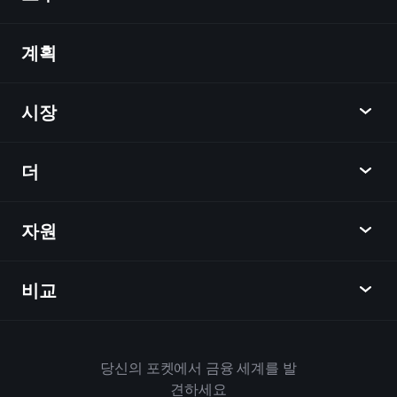
계획
발견
Playtrade
시장
차트
뉴스
더
개요
달력
주식
자원
학습 허브
제휴사가 되다
외환
주간 소식
친구 추천
지수
비교
도움말 센터
메신저
회사
ETF
이용 약관
모바일 앱
자금
대체
하우스 규칙
당신의 포켓에서 금융 세계를 발
Playtrade 소개
상품
Bloomberg
견하세요