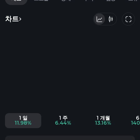
차트
1 일
1 주
1 개월
6
11.98%
6.44%
13.16%
14