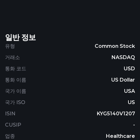
injury. The company offers wheelchairs and
wheelchair components, such as wheels and
brakes; oxygen concentrators, bath aids, and
rehabilitative devices, as well as infrastructures for
일반 정보
shared wheelchairs and other shared health
products; oxygen chambers and beauty
유형
Common Stock
instruments; and shampoo instruments and nano
거래소
NASDAQ
thermal therapy chambers. It operates in the
Mainland China, Japan, the United States, Hong
통화 코드
USD
Kong, Singapore, Korea, Australia, and
통화 이름
US Dollar
internationally. The company was founded in 2006
and is based in Changzhou, China. Jin Medical
국가 이름
USA
International Ltd. operates as a subsidiary of Jolly
국가 ISO
US
Harmony Enterprises Limited.
ISIN
KYG5140V1207
CUSIP
-
업종
Healthcare