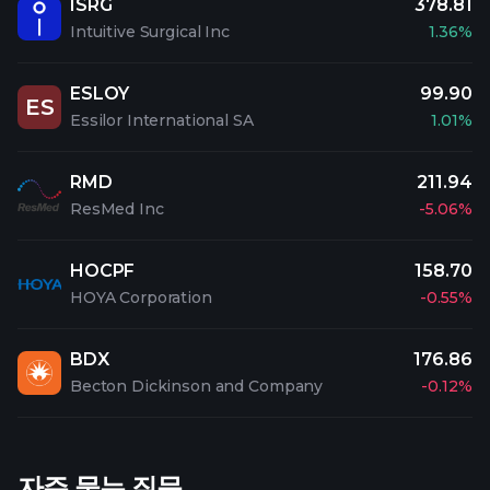
ISRG
378.81
Intuitive Surgical Inc
1.36%
ESLOY
99.90
ES
Essilor International SA
1.01%
RMD
211.94
ResMed Inc
-5.06%
HOCPF
158.70
HOYA Corporation
-0.55%
BDX
176.86
Becton Dickinson and Company
-0.12%
자주 묻는 질문