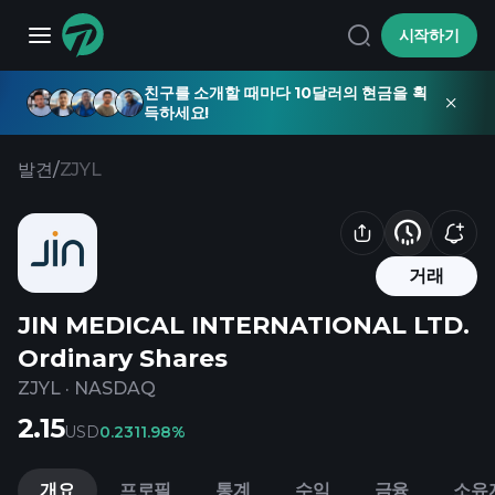
시작하기
친구를 소개할 때마다 10달러의 현금을 획
득하세요!
발견
/
ZJYL
거래
JIN MEDICAL INTERNATIONAL LTD.
Ordinary Shares
ZJYL
·
NASDAQ
2.15
USD
0.23
11.98%
개요
프로필
통계
수익
금융
소유