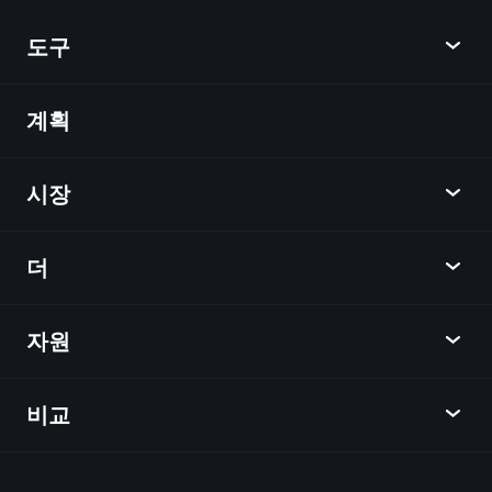
관심 목록
억만장
도구
자 포트폴리오
계획
발견
Playtrade
시장
차트
뉴스
더
개요
달력
주식
자원
학습 허브
제휴사가 되다
외환
주간 소식
친구 추천
지수
비교
도움말 센터
메신저
회사
ETF
이용 약관
모바일 앱
자금
대체