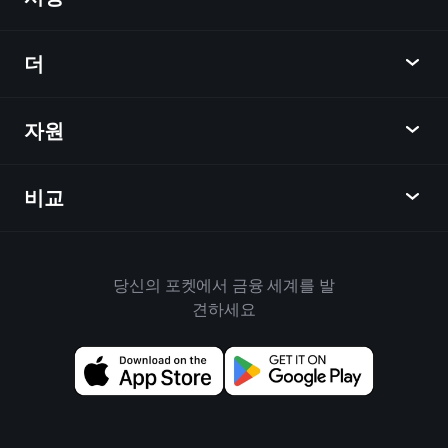
차트
뉴스
더
개요
달력
주식
자원
학습 허브
제휴사가 되다
외환
주간 소식
친구 추천
지수
비교
도움말 센터
메신저
회사
ETF
이용 약관
모바일 앱
자금
대체
하우스 규칙
당신의 포켓에서 금융 세계를 발
Playtrade 소개
상품
Bloomberg
견하세요
쿠키 정책
비즈니스용
Yahoo Finance
개인 정보 보호 정책
위젯
TradingView
위험 공개
데이터 API
YCharts
릴리스 노트