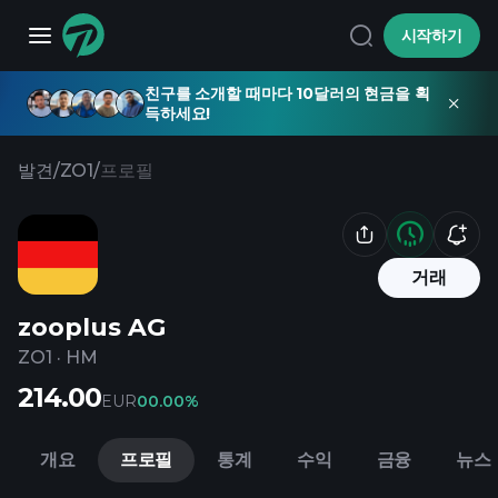
시작하기
친구를 소개할 때마다 10달러의 현금을 획
득하세요!
발견
/
ZO1
/
프로필
거래
zooplus AG
ZO1
·
HM
214.00
EUR
0
0.00%
개요
프로필
통계
수익
금융
뉴스