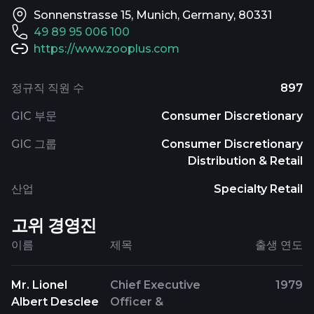
Sonnenstrasse 15, Munich, Germany, 80331
49 89 95 006 100
https://www.zooplus.com
정규직 직원 수
897
GIC 부문
Consumer Discretionary
GIC 그룹
Consumer Discretionary
Distribution & Retail
산업
Specialty Retail
고위 경영진
이름
제목
출생 연도
Mr. Lionel
Chief Executive
1979
Albert Desclee
Officer &