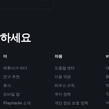
Tournaments
ZOE 실적
작하세요
폴리오
더
자원
제휴사가 되다
도움말 센터
친구 추천
이용 약관
B
회사
하우스 규칙
Y
모바일 앱
쿠키 정책
T
Playtrade 소개
개인 정보 보호 정책
Y