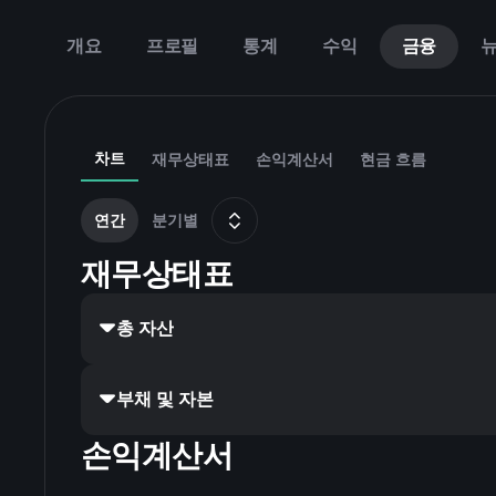
개요
프로필
통계
수익
금융
차트
재무상태표
손익계산서
현금 흐름
연간
분기별
재무상태표
총 자산
부채 및 자본
손익계산서