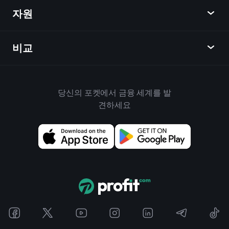
주식
자원
학습 허브
제휴사가 되다
외환
주간 소식
친구 추천
지수
비교
도움말 센터
메신저
회사
ETF
이용 약관
모바일 앱
자금
대체
하우스 규칙
당신의 포켓에서 금융 세계를 발
Playtrade 소개
상품
Bloomberg
견하세요
쿠키 정책
비즈니스용
Yahoo Finance
개인 정보 보호 정책
위젯
TradingView
위험 공개
데이터 API
YCharts
릴리스 노트
차트 라이브러리
Google Finance
문의하기
신호
Finviz
광고
Koyfin