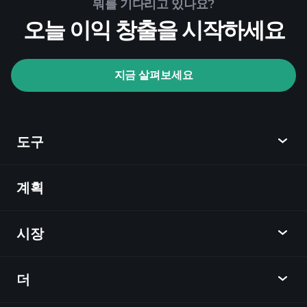
뭐를 기다리고 있나요?
추천된 중개인
오늘 이익 창출을 시작하세요
지금 살펴보세요
Playtrade Tournaments
AI 기반의 일일 시장 통찰
관심 목록
억만
도구
장자 포트폴리오
계획
발견
Playtrade
시장
차트
뉴스
더
개요
달력