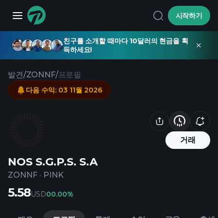
시작하기
친구를 소개할 때마다 10달러의 현금을 획
득하세요!
발견
/
ZONNF
/
프로필
다음 수익
:
03 11월 2026
거래
NOS S.G.P.S. S.A
ZONNF
·
PINK
5.58
USD
0
0.00%