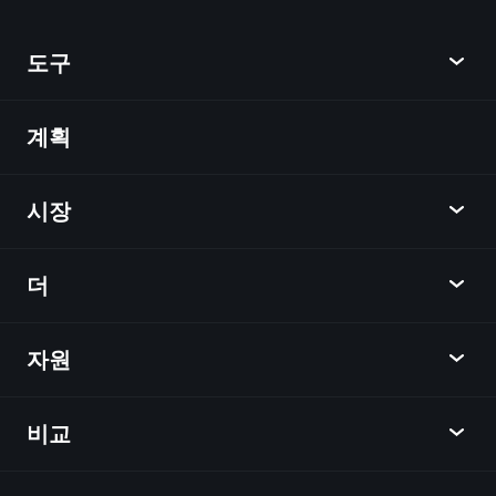
AI 기반의 일일 시장 통찰
관심 목록
억만
도구
장자 포트폴리오
계획
발견
Playtrade
시장
차트
뉴스
더
개요
달력
주식
자원
학습 허브
제휴사가 되다
외환
주간 소식
친구 추천
지수
비교
도움말 센터
메신저
회사
ETF
이용 약관
모바일 앱