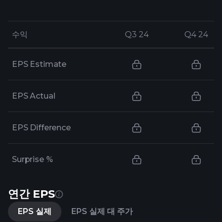
수익
수익
Q3 24
Q3 24
Q4 24
Q4 24
EPS Estimate
EPS Actual
EPS Difference
Surprise %
연간 EPS
EPS 실제
EPS 실제 대 주가