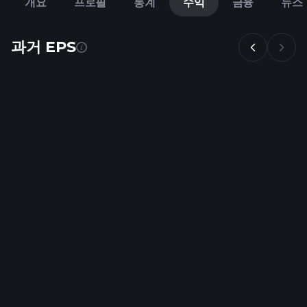
개요
프로필
통계
수익
금융
뉴스
과거 EPS