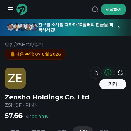
시작하기
친구를 소개할 때마다 10달러의 현금을 획
득하세요!
발견
/
ZSHOF
/
수익
다음 수익
:
07 8월 2026
ZE
거래
Zensho Holdings Co. Ltd
ZSHOF
·
PINK
57.66
USD
0
0.00%