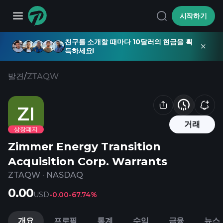
시작하기
친구를 소개할 때마다 10달러의 현금을 획
득하세요!
발견
/
ZTAQW
ZI
거래
상장폐지
Zimmer Energy Transition
Acquisition Corp. Warrants
ZTAQW
·
NASDAQ
0.00
USD
-0.00
-67.74%
개요
프로필
통계
수익
금융
뉴스