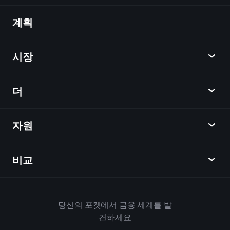
계획
발견
Playtrade
시장
차트
뉴스
더
개요
달력
주식
자원
학습 허브
제휴사가 되다
외환
주간 소식
친구 추천
지수
비교
도움말 센터
메신저
회사
ETF
이용 약관
모바일 앱
자금
대체
하우스 규칙
당신의 포켓에서 금융 세계를 발
Playtrade 소개
상품
Bloomberg
견하세요
쿠키 정책
비즈니스용