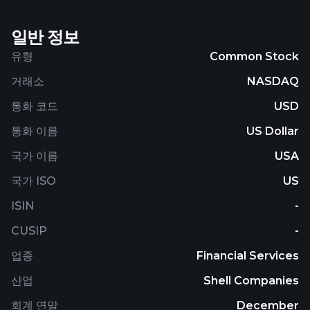
clean energy ecosystem, including renewable
power generation, energy storage, the distributed
일반 정보
electrical grid, zero-emission transportation,
zero/low-carbon industrial applications, and
유형
Common Stock
renewable financing. The company was
거래소
NASDAQ
incorporated in 2021 and is based in New York, New
York.
통화 코드
USD
통화 이름
US Dollar
국가 이름
USA
국가 ISO
US
ISIN
-
CUSIP
-
업종
Financial Services
산업
Shell Companies
회계 연말
December