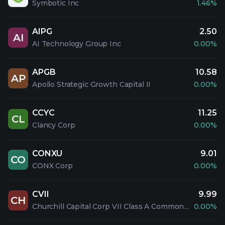
Symbotic Inc
1.46%
AIPG
2.50
AI
AI Technology Group Inc
0.00%
APGB
10.58
AP
Apollo Strategic Growth Capital II
0.00%
CCYC
11.25
CL
Clancy Corp
0.00%
CONXU
9.01
CO
CONX Corp
0.00%
CVII
9.99
CH
Churchill Capital Corp VII Class A Common Stock
0.00%