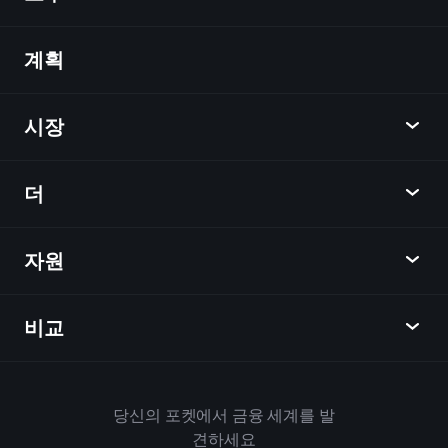
계획
발견
Playtrade
시장
차트
뉴스
더
개요
달력
주식
자원
학습 허브
제휴사가 되다
외환
주간 소식
친구 추천
지수
비교
도움말 센터
메신저
회사
ETF
이용 약관
모바일 앱
자금
대체
하우스 규칙
당신의 포켓에서 금융 세계를 발
Playtrade 소개
상품
Bloomberg
견하세요