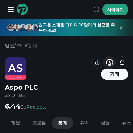
시작하기
친구를 소개할 때마다 10달러의 현금을 획
득하세요!
발견
/
ZYD
/
통계
AS
거래
상장폐지
Aspo PLC
ZYD
·
BE
6.44
EUR
0
0.00%
개요
프로필
통계
수익
금융
뉴스