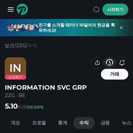
시작하기
친구를 소개할 때마다 10달러의 현금을 획
득하세요!
발견
/
ZZG
/
수익
IN
거래
상장폐지
INFORMATION SVC GRP
ZZG
·
BE
5.10
EUR
0
0.00%
개요
프로필
통계
수익
금융
뉴스