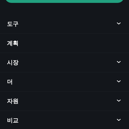
Playtrade Tournaments
AI 기반의 일일 시장 통찰
관심 목록
억만장자
도구
포트폴리오
계획
발견
Playtrade
시장
차트
뉴스
더
개요
달력
주식
자원
학습 허브
제휴사가 되다
외환
주간 소식
친구 추천
지수
비교
도움말 센터
메신저
회사
ETF