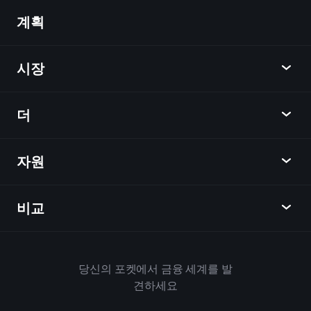
계획
발견
Playtrade
시장
차트
뉴스
더
개요
달력
주식
자원
학습 허브
제휴사가 되다
외환
주간 소식
친구 추천
지수
비교
도움말 센터
메신저
회사
ETF
이용 약관
모바일 앱
자금
대체
하우스 규칙
당신의 포켓에서 금융 세계를 발
Playtrade 소개
상품
Bloomberg
견하세요
쿠키 정책
비즈니스용