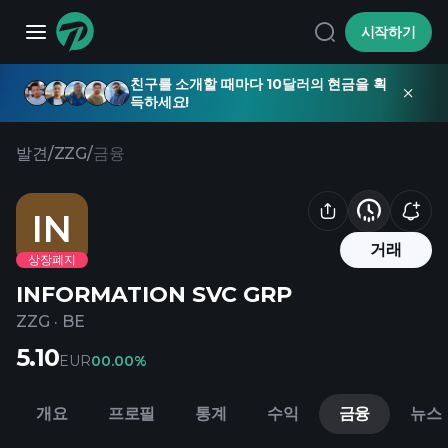
시작하기
친구를 소개할 때마다 10달러의 현금을 획
득하세요!
발견
/
ZZG
/
금융
IN
거래
상장폐지
INFORMATION SVC GRP
ZZG
·
BE
5.10
EUR
0
0.00%
개요
프로필
통계
수익
금융
뉴스