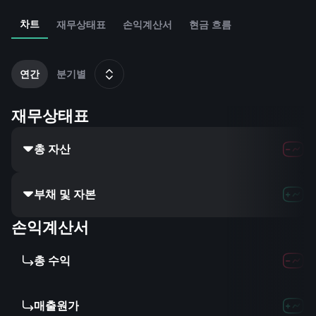
차트
재무상태표
손익계산서
현금 흐름
2
1
연간
분기별
재무상태표
총 자산
부채 및 자본
손익계산서
총 수익
매출원가