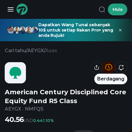
Mula
Dapatkan Wang Tunai sebanyak
10$ untuk setiap Rakan Pro+ yang
anda Rujuk!
Cari tahu
/
AEYGX
/
Asas
Berdagang
American Century Disciplined Core
Equity Fund R5 Class
AEYGX
·
NMFQS
40.56
USD
0.44
1.10%