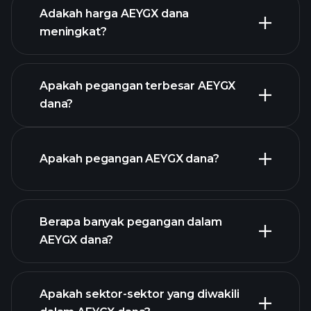
Adakah harga AEYGX dana
meningkat?
grafik lanjutan
Apakah pegangan terbesar AEYGX
dana?
graf
Apakah pegangan AEYGX dana?
AEYGX dana
Berapa banyak pegangan dalam
holdings
AEYGX dana?
holdings
Apakah sektor-sektor yang diwakili
holdings