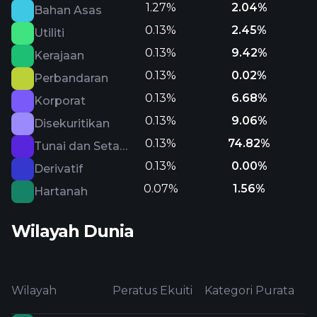
1.27%
2.04%
Bahan Asas
0.13%
2.45%
Utiliti
0.13%
9.42%
Kerajaan
0.13%
0.02%
Perbandaran
0.13%
6.68%
Korporat
0.13%
9.06%
Disekuritikan
0.13%
74.82%
Tunai dan Setara
0.13%
0.00%
Derivatif
0.07%
1.56%
Hartanah
Wilayah Dunia
Wilayah
Peratus Ekuiti
Kategori Purata