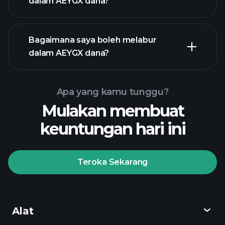
dalam AEYGX dana?
Bagaimana saya boleh melabur
dalam AEYGX dana?
Apa yang kamu tunggu?
Mulakan membuat
keuntungan hari ini
Teroka Sekarang
Playtrade
Tournaments
broker yang
disyorkan
Alat