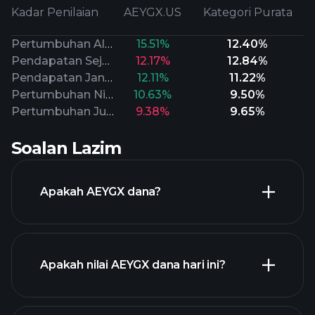
Kadar Penilaian
AEYGX.US
Kategori Purata
Pertumbuhan Aliran Tunai
15.51%
12.40%
Pendapatan Sejarah
12.17%
12.84%
Pendapatan Jangka Panjang
12.11%
11.22%
Pertumbuhan Nilai Buku
10.63%
9.50%
Pertumbuhan Jualan
9.38%
9.65%
Soalan Lazim
Apakah AEYGX dana?
Apakah nilai AEYGX dana hari ini?