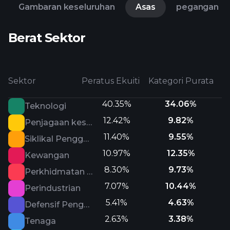
Gambaran keseluruhan
Asas
pegangan
Berat Sektor
Sektor
Peratus Ekuiti
Kategori Purata
40.35%
34.06%
Teknologi
12.42%
9.82%
Penjagaan kesihatan
11.40%
9.55%
Siklikal Pengguna
10.97%
12.35%
Kewangan
8.30%
9.73%
Perkhidmatan Komunikasi
7.07%
10.44%
Perindustrian
5.41%
4.63%
Defensif Pengguna
2.63%
3.38%
Tenaga