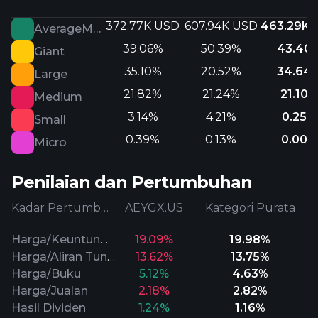
372.77K USD
607.94K USD
463.29K 
AverageMarketCap
39.06%
50.39%
43.40
Giant
35.10%
20.52%
34.64
Large
21.82%
21.24%
21.10%
Medium
3.14%
4.21%
0.25%
Small
0.39%
0.13%
0.00%
Micro
Penilaian dan Pertumbuhan
Kadar Pertumbuhan
AEYGX.US
Kategori Purata
Harga/Keuntungan Prospektif
19.09%
19.98%
Harga/Aliran Tunai
13.62%
13.75%
Harga/Buku
5.12%
4.63%
Harga/Jualan
2.18%
2.82%
Hasil Dividen
1.24%
1.16%