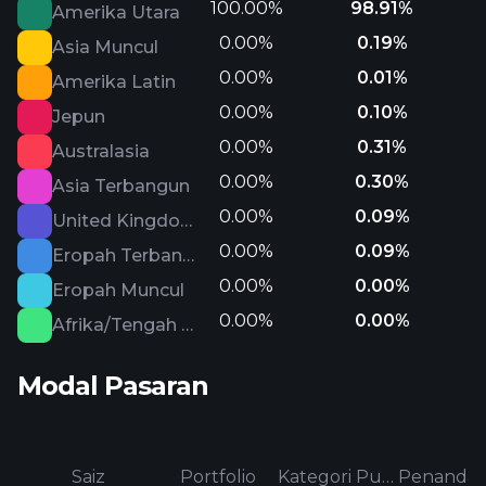
100.00%
98.91%
Amerika Utara
0.00%
0.19%
Asia Muncul
0.00%
0.01%
Amerika Latin
0.00%
0.10%
Jepun
0.00%
0.31%
Australasia
0.00%
0.30%
Asia Terbangun
0.00%
0.09%
United Kingdom
0.00%
0.09%
Eropah Terbangun
0.00%
0.00%
Eropah Muncul
0.00%
0.00%
Afrika/Tengah Timur
Modal Pasaran
Saiz
Portfolio
Kategori Purata
Penanda a