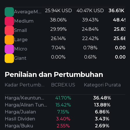
25.94K USD
40.47K USD
36.61K 
AverageMarketCap
38.06%
39.43%
48.49
Medium
29.99%
24.84%
25.83
Small
26.14%
22.42%
25.68
Large
7.04%
0.78%
0.00%
Micro
0.00%
0.61%
0.00%
Giant
Penilaian dan Pertumbuhan
Kadar Pertumbuhan
BCREX.US
Kategori Purata
Harga/Keuntungan Prospektif
41.70%
36.48%
Harga/Aliran Tunai
15.42%
13.88%
Harga/Jualan
7.15%
6.86%
Hasil Dividen
3.40%
3.43%
Harga/Buku
2.55%
2.69%