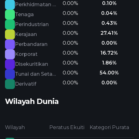
0.00%
0.10%
Perkhidmatan Komunikasi
0.00%
0.04%
Tenaga
0.00%
0.43%
Perindustrian
0.00%
27.41%
Kerajaan
0.00%
0.00%
Perbandaran
0.00%
16.72%
Korporat
0.00%
1.86%
Disekuritikan
0.00%
54.00%
Tunai dan Setara
0.00%
0.00%
Derivatif
Wilayah Dunia
Wilayah
Peratus Ekuiti
Kategori Purata