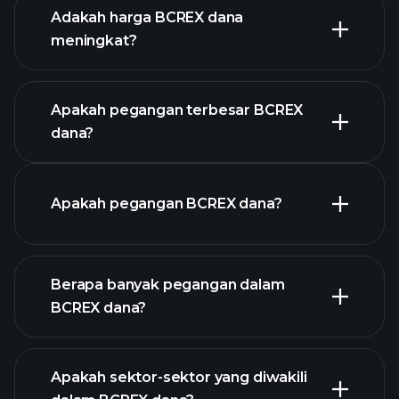
Adakah harga BCREX dana
meningkat?
grafik lanjutan
Apakah pegangan terbesar BCREX
dana?
graf
Apakah pegangan BCREX dana?
BCREX dana
Berapa banyak pegangan dalam
holdings
BCREX dana?
holdings
Apakah sektor-sektor yang diwakili
holdings