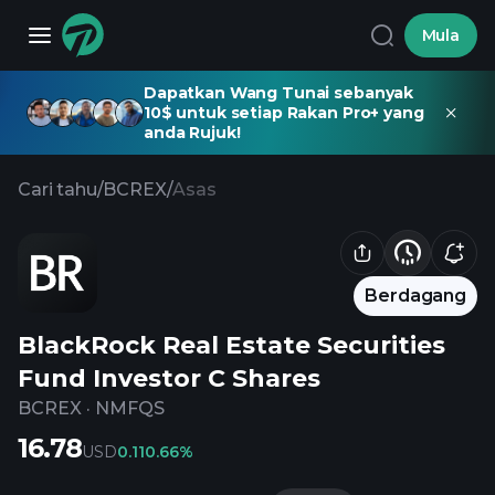
Mula
Dapatkan Wang Tunai sebanyak
10$ untuk setiap Rakan Pro+ yang
anda Rujuk!
Cari tahu
/
BCREX
/
Asas
Berdagang
BlackRock Real Estate Securities
Fund Investor C Shares
BCREX
·
NMFQS
16.78
USD
0.11
0.66%