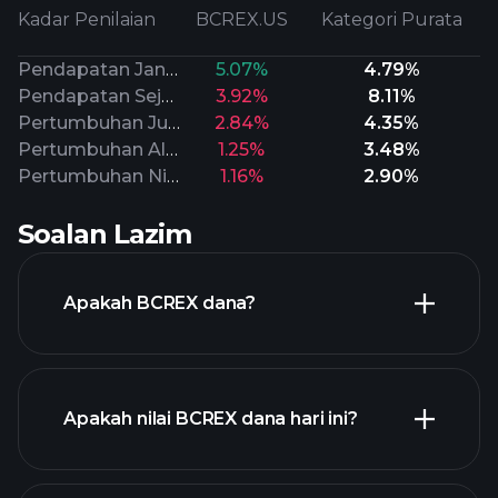
Kadar Penilaian
BCREX.US
Kategori Purata
Pendapatan Jangka Panjang
5.07%
4.79%
Pendapatan Sejarah
3.92%
8.11%
Pertumbuhan Jualan
2.84%
4.35%
Pertumbuhan Aliran Tunai
1.25%
3.48%
Pertumbuhan Nilai Buku
1.16%
2.90%
Soalan Lazim
Apakah BCREX dana?
Apakah nilai BCREX dana hari ini?