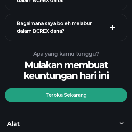
dalam BCREX dana?
Bagaimana saya boleh melabur
dalam BCREX dana?
Apa yang kamu tunggu?
Mulakan membuat
keuntungan hari ini
Teroka Sekarang
Playtrade
Tournaments
broker yang
disyorkan
Alat