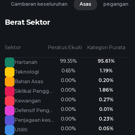
Gambaran keseluruhan
Asas
pegangan
Berat Sektor
Sektor
Peratus Ekuiti
Kategori Purata
99.35%
95.61%
Hartanah
0.65%
1.19%
Teknologi
0.00%
0.20%
Bahan Asas
0.00%
1.86%
Siklikal Pengguna
0.00%
0.27%
Kewangan
0.00%
0.01%
Defensif Pengguna
0.00%
0.23%
Penjagaan kesihatan
0.00%
0.05%
Utiliti