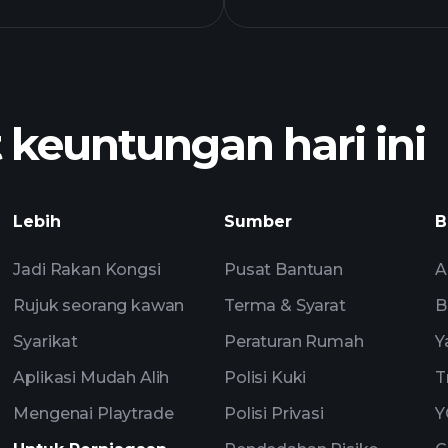
euntungan hari ini
Playtrade T
Lebih
Sumber
B
disyorkan
Jadi Rakan Kongsi
Pusat Bantuan
A
Rujuk seorang kawan
Terma & Syarat
B
Syarikat
Peraturan Rumah
Y
Aplikasi Mudah Alih
Polisi Kuki
T
Mengenai Playtrade
Polisi Privasi
Y