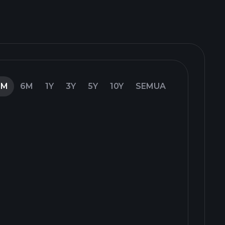
3M
6M
1Y
3Y
5Y
10Y
SEMUA