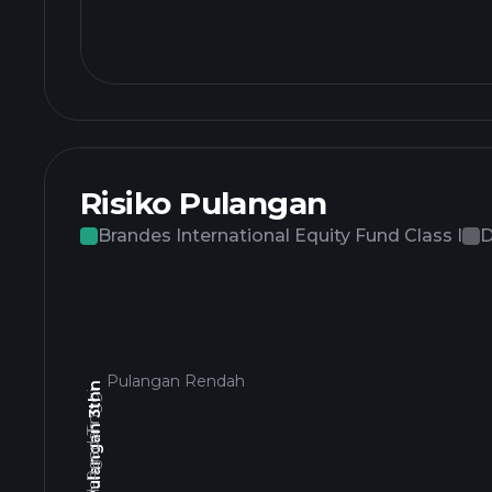
Risiko Pulangan
Brandes International Equity Fund Class I
D
Pulangan Rendah
Jumlah Pulangan 3thn
Pulangan Tinggi
Pulangan Rendah