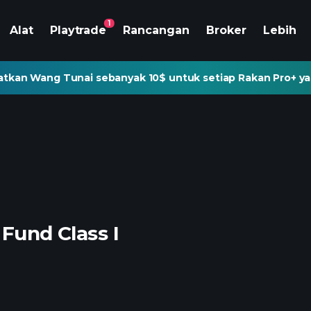
1
Alat
Playtrade
Rancangan
Broker
Lebih
tkan Wang Tunai sebanyak 10$ untuk setiap Rakan Pro+ ya
 Fund Class I