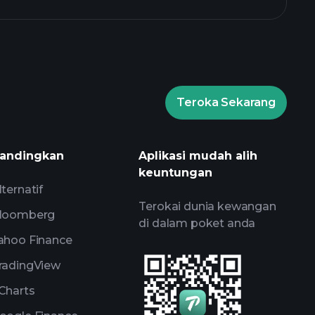
Teroka Sekarang
ournaments
broker yang
andingkan
Aplikasi mudah alih
keuntungan
lternatif
Terokai dunia kewangan
loomberg
di dalam poket anda
ahoo Finance
radingView
Charts