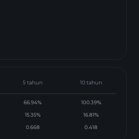
5 tahun
10 tahun
66.94%
100.39%
15.35%
16.81%
0.668
0.418