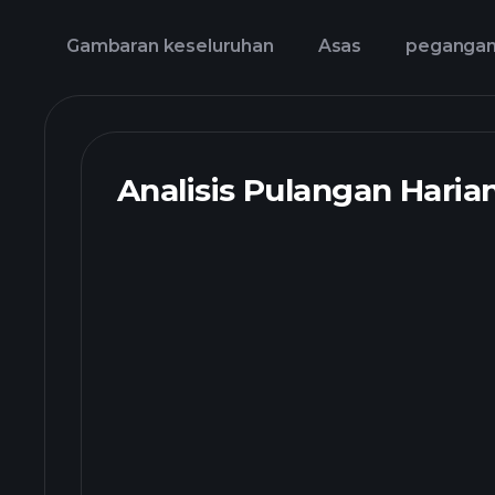
Gambaran keseluruhan
Asas
peganga
Analisis Pulangan Haria