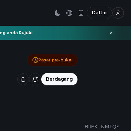
Daftar
ng anda Rujuk!
Pasar pra-buka
Berdagang
BIIEX
·
NMFQS