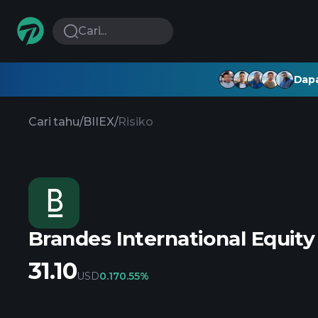
Cari...
Dapa
Cari tahu
/
BIIEX
/
Risiko
Brandes International Equity
31.10
USD
0.17
0.55%