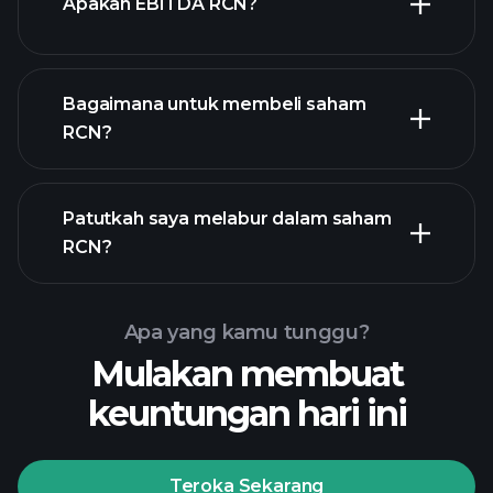
Apakah EBITDA RCN?
majikan terbesar
Bagaimana untuk membeli saham
RCN?
laporan kewangan
Patutkah saya melabur dalam saham
RCN?
Apa yang kamu tunggu?
Mulakan membuat
keuntungan hari ini
Playtrade Tournaments
broker yang disyorkan
Teroka Sekarang