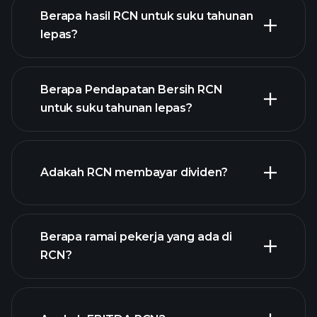
Berapa hasil RCN untuk suku tahunan
lepas?
Berapa Pendapatan Bersih RCN
untuk suku tahunan lepas?
pendapatan RCN
laporan
Adakah RCN membayar dividen?
kewangan RCN
Berapa ramai pekerja yang ada di
laporan
RCN?
kewangan RCN
stok berdividen tinggi