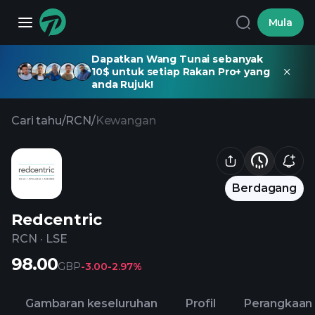
Mula
Dapatkan Wang Tunai sebanyak
10$ untuk setiap Rakan Pro+ yang
anda Rujuk!
Cari tahu
/
RCN
/
Kewangan
Berdagang
Redcentric
RCN
·
LSE
98.00
GBP
-3.00
-2.97%
Gambaran keseluruhan
Profil
Perangkaan