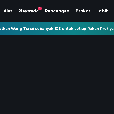
1
Alat
Playtrade
Rancangan
Broker
Lebih
tkan Wang Tunai sebanyak 10$ untuk setiap Rakan Pro+ ya