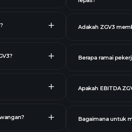
lepas?
grafik
?
Adakah ZGV3 memba
ZGV3?
Berapa ramai peker
stok berdiv
grafik ZGV3
Apakah EBITDA ZG
aham kami
ewangan?
Bagaimana untuk 