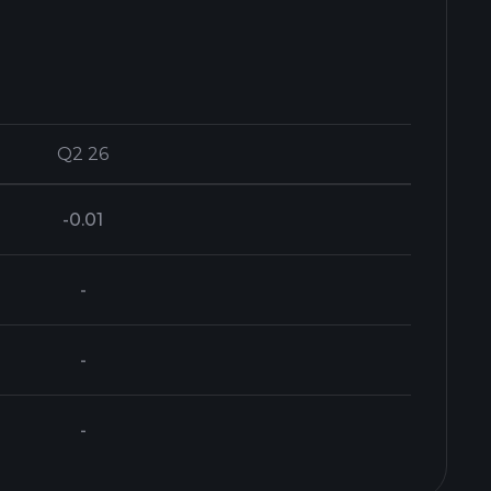
Q2 26
Q2 26
-0.01
-
-
-