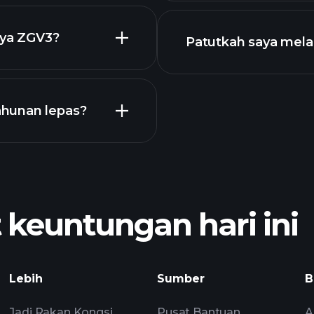
GV3
nya ZGV3?
Patutkah saya mel
ahunan lepas?
broker yang d
euntungan hari ini
pandangan pasaran 
Lebih
Sumber
B
Watchlist
Portfolia
Jadi Rakan Kongsi
Pusat Bantuan
A