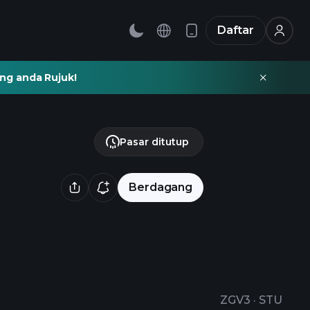
Daftar
ng anda Rujuk!
Pasar ditutup
Berdagang
ZGV3
·
STU