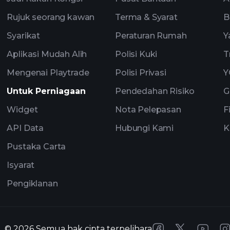
Rujuk seorang kawan
Terma & Syarat
B
Syarikat
Peraturan Rumah
Y
Aplikasi Mudah Alih
Polisi Kuki
T
Mengenai Playtrade
Polisi Privasi
Y
Untuk Perniagaan
Pendedahan Risiko
G
Widget
Nota Pelepasan
F
API Data
Hubungi Kami
K
Pustaka Carta
Isyarat
Pengiklanan
©
2026
Semua hak cipta terpelihara