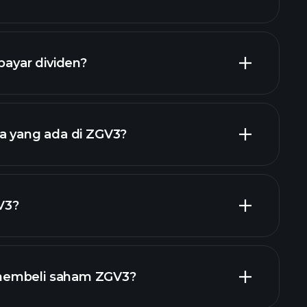
laporan kewangan ZGV3
yar dividen?
laporan kewangan ZGV3
ja yang ada di ZGV3?
iden tinggi
majikan terbesar
V3?
membeli saham ZGV3?