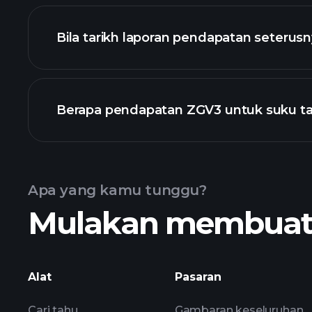
kewangan Z
Bila tarikh laporan pendapatan seterus
Berapa pendapatan ZGV3 untuk suku t
Kalendar Pendapatan
Apa yang kamu tunggu?
Mulakan membuat k
pendapatan ZGV3
Alat
Pasaran
Cari tahu
Gambaran keseluruhan