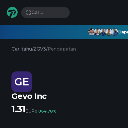
Cari...
Dapa
Cari tahu
/
ZGV3
/
Pendapatan
GE
Gevo Inc
1.31
EUR
0.06
4.78%