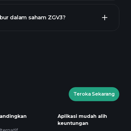
laporan kewangan
abur dalam saham ZGV3?
Playtrade Tournaments
isyorkan
Teroka Sekarang
Playtrade Tournaments
harian yang digerakkan oleh AI
andingkan
Aplikasi mudah alih
s
keuntungan
 Bilionaire
lternatif