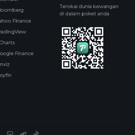
Terokai dunia kewangan
loomberg
di dalam poket anda
ahoo Finance
radingView
Charts
oogle Finance
inviz
oyfin