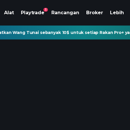
1
Alat
Playtrade
Rancangan
Broker
Lebih
tkan Wang Tunai sebanyak 10$ untuk setiap Rakan Pro+ ya