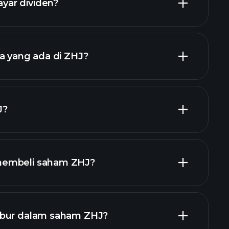
ar dividen?
 ZHJ
a yang ada di ZHJ?
iden tinggi
majikan terbesar
J?
membeli saham ZHJ?
laporan kewangan
abur dalam saham ZHJ?