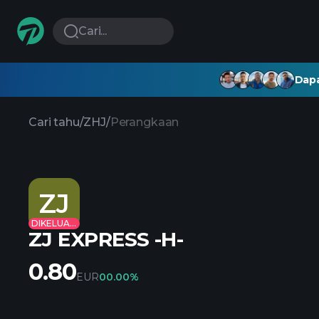
Cari...
Dapa
Cari tahu
/
ZHJ
/
Perangkaan
ZJ
DIKELUARKAN
ZJ EXPRESS -H-
0.80
EUR
0
0.00%