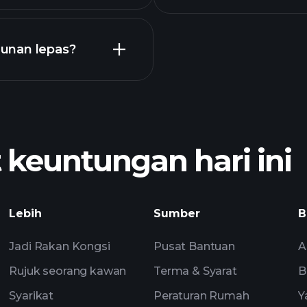
Kalendar
unan lepas?
P
yang disyorkan
euntungan hari ini
pendapatan
pandangan pasaran 
Lebih
Sumber
B
Watchlist
Portfolia
Jadi Rakan Kongsi
Pusat Bantuan
A
Rujuk seorang kawan
Terma & Syarat
B
Syarikat
Peraturan Rumah
Y