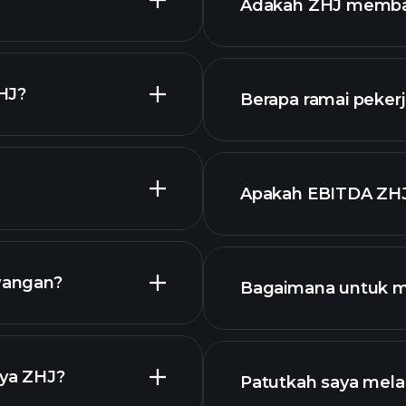
Adakah ZHJ membay
laporan kewangan
HJ?
Berapa ramai pekerj
stok berdiv
grafik ZHJ
Apakah EBITDA ZH
saham kami
wangan?
Bagaimana untuk 
HJ
nya ZHJ?
Patutkah saya mel