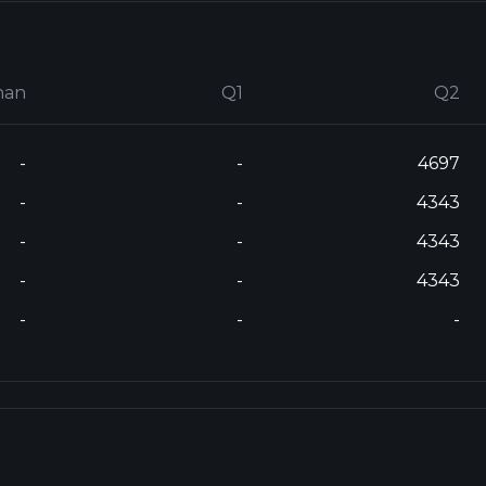
nan
Q1
Q2
-
-
4697
-
-
4343
-
-
4343
-
-
4343
-
-
-