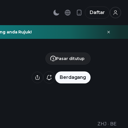
Daftar
ng anda Rujuk!
Pasar ditutup
Berdagang
ZHJ
·
BE