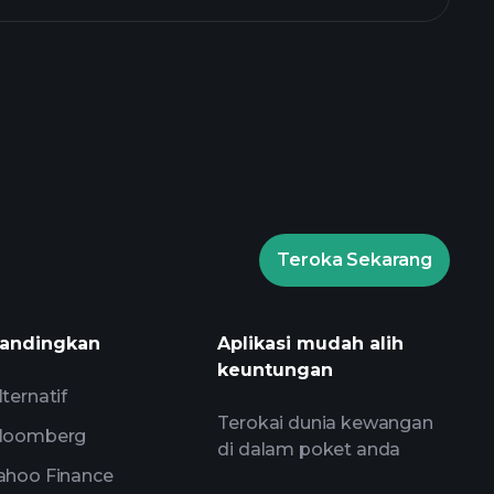
laytrade Tournaments
broker
Teroka Sekarang
Playtrade Tournaments
harian yang digerakkan oleh AI
andingkan
Aplikasi mudah alih
s
keuntungan
 Bilionaire
lternatif
Terokai dunia kewangan
loomberg
di dalam poket anda
ahoo Finance