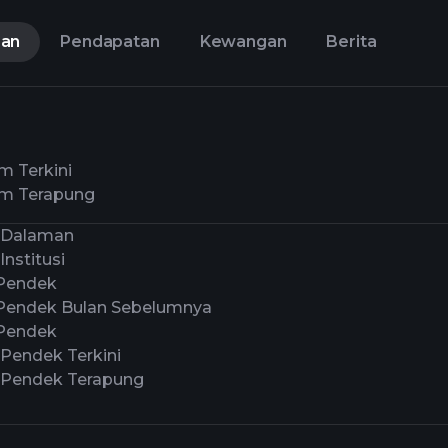
aan
Pendapatan
Kewangan
Berita
m Terkini
m Terapung
 Dalaman
Institusi
Pendek
Pendek Bulan Sebelumnya
Pendek
 Pendek Terkini
 Pendek Terapung