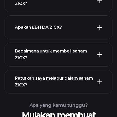
ZICX?
stok berdividen tinggi
laporan kewangan ZICX
Apakah EBITDA ZICX?
majikan terbesar
Bagaimana untuk membeli saham
ZICX?
laporan kewangan
Patutkah saya melabur dalam saham
ZICX?
Apa yang kamu tunggu?
Mulakan membuat