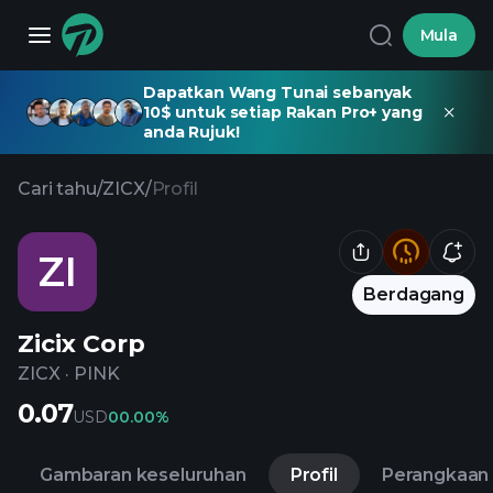
Mula
Dapatkan Wang Tunai sebanyak
10$ untuk setiap Rakan Pro+ yang
anda Rujuk!
Cari tahu
/
ZICX
/
Profil
ZI
Berdagang
Zicix Corp
ZICX
·
PINK
0.07
USD
0
0.00%
Gambaran keseluruhan
Profil
Perangkaan