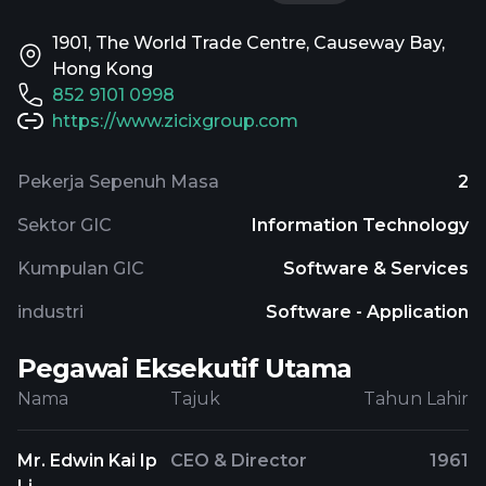
1901, The World Trade Centre, Causeway Bay,
Hong Kong
852 9101 0998
https://www.zicixgroup.com
Pekerja Sepenuh Masa
2
Sektor GIC
Information Technology
Kumpulan GIC
Software & Services
industri
Software - Application
Pegawai Eksekutif Utama
Nama
Tajuk
Tahun Lahir
Mr. Edwin Kai Ip
CEO & Director
1961