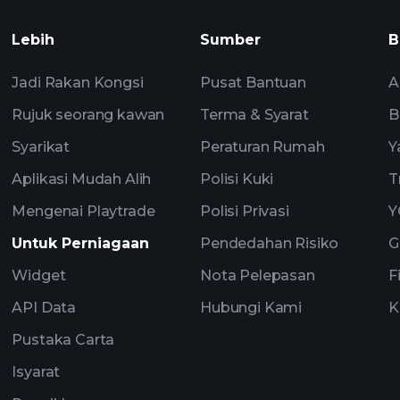
pandangan pasaran 
Watchlist
Lebih
Sumber
B
Portfolia
Jadi Rakan Kongsi
Pusat Bantuan
A
Rujuk seorang kawan
Terma & Syarat
B
Syarikat
Peraturan Rumah
Y
Aplikasi Mudah Alih
Polisi Kuki
T
Mengenai Playtrade
Polisi Privasi
Y
Untuk Perniagaan
Pendedahan Risiko
G
Widget
Nota Pelepasan
F
API Data
Hubungi Kami
K
Pustaka Carta
Isyarat