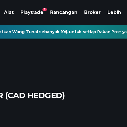
1
Alat
Playtrade
Rancangan
Broker
Lebih
tkan Wang Tunai sebanyak 10$ untuk setiap Rakan Pro+ ya
 (CAD HEDGED)