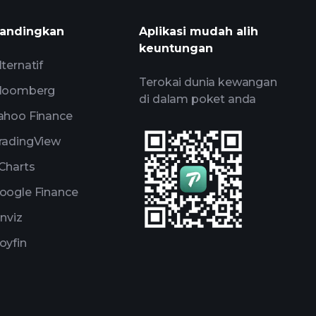
harian yang digerakkan oleh AI
s
andingkan
Aplikasi mudah alih
keuntungan
 Bilionaire
lternatif
Terokai dunia kewangan
loomberg
di dalam poket anda
ahoo Finance
radingView
Charts
oogle Finance
inviz
oyfin