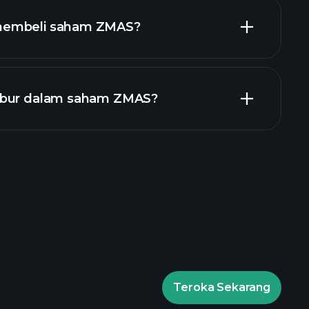
membeli saham ZMAS?
laporan kewangan
abur dalam saham ZMAS?
Playtrade Tournaments
isyorkan
Teroka Sekarang
Playtrade Tournaments