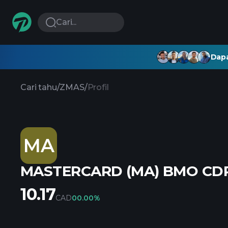
Cari...
Dapa
Cari tahu
/
ZMAS
/
Profil
MA
MASTERCARD (MA) BMO CDR
10.17
CAD
0
0.00%