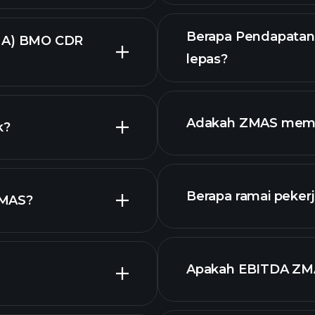
Berapa Pendapatan
MA) BMO CDR
lepas?
laporan kewangan
Adakah ZMAS memb
k?
lap
Berapa ramai peker
ZMAS?
stok berdiv
grafik ZMAS
Apakah EBITDA ZM