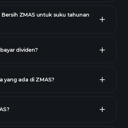
 Bersih ZMAS untuk suku tahunan
 ZMAS
ayar dividen?
oran kewangan ZMAS
ja yang ada di ZMAS?
iden tinggi
majikan terbesar
AS?