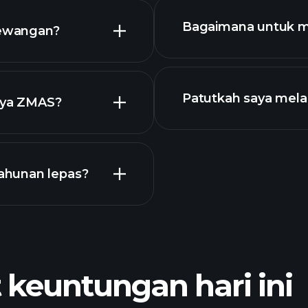
i
Bagaimana untuk 
kewangan?
MAS
Patutkah saya mel
snya ZMAS?
ahunan lepas?
broker yang d
euntungan hari ini