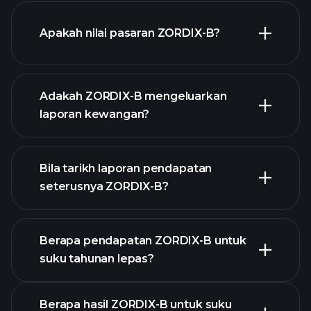
grafik
Apakah nilai pasaran ZORDIX-B?
ZORDIX-B
Adakah ZORDIX-B mengeluarkan
senarai saham kami
laporan kewangan?
kewangan
ZORDIX-B
Bila tarikh laporan pendapatan
seterusnya ZORDIX-B?
Berapa pendapatan ZORDIX-B untuk
suku tahunan lepas?
Kalendar Pendapatan
Berapa hasil ZORDIX-B untuk suku