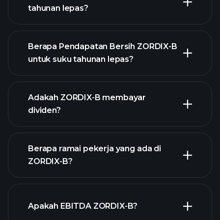
tahunan lepas?
Berapa Pendapatan Bersih ZORDIX-B
untuk suku tahunan lepas?
pendapatan ZORDIX-B
laporan kewangan
Adakah ZORDIX-B membayar
ZORDIX-B
dividen?
Berapa ramai pekerja yang ada di
ZORDIX-B?
laporan kewangan ZORDIX-B
stok berdividen tinggi
Apakah EBITDA ZORDIX-B?
majikan