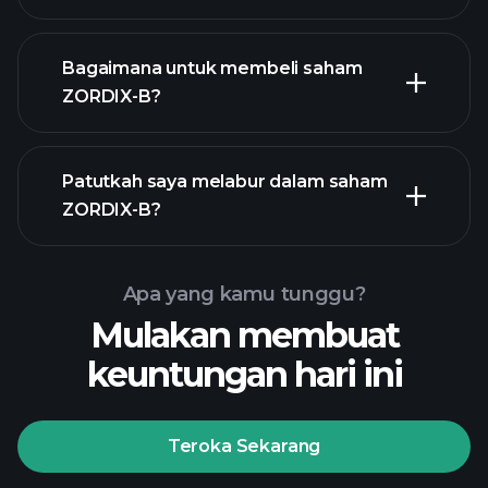
terbesar
Bagaimana untuk membeli saham
ZORDIX-B?
laporan
Patutkah saya melabur dalam saham
kewangan
ZORDIX-B?
Apa yang kamu tunggu?
Mulakan membuat
keuntungan hari ini
Playtrade Tournaments
broker yang disyorkan
Teroka Sekarang