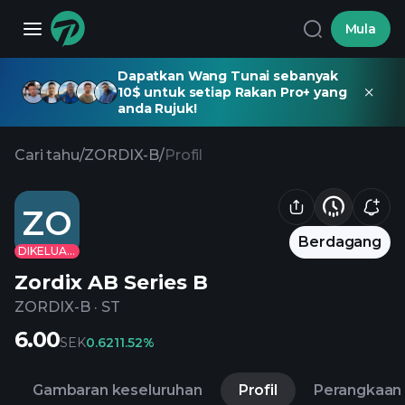
Mula
Dapatkan Wang Tunai sebanyak
10$ untuk setiap Rakan Pro+ yang
anda Rujuk!
Cari tahu
/
ZORDIX-B
/
Profil
ZO
Berdagang
DIKELUARKAN
Zordix AB Series B
ZORDIX-B
·
ST
6.00
SEK
0.62
11.52%
Gambaran keseluruhan
Profil
Perangkaan