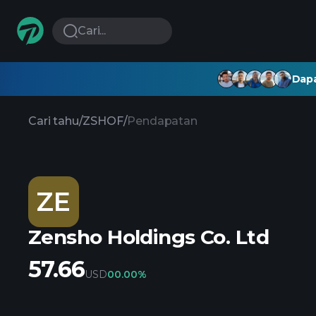
Cari...
Dapa
Cari tahu
/
ZSHOF
/
Pendapatan
ZE
Zensho Holdings Co. Ltd
57.66
USD
0
0.00%