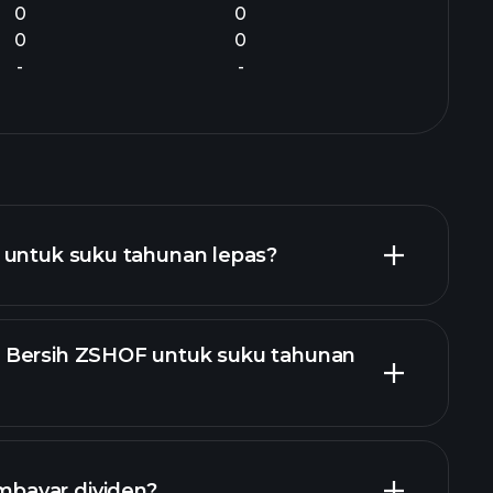
0
0
0
0
-
-
 untuk suku tahunan lepas?
 Bersih ZSHOF untuk suku tahunan
laporan kewangan ZSHOF
bayar dividen?