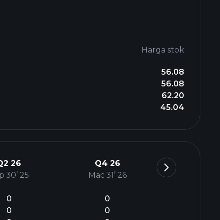
Harga stok
56.08
56.08
62.20
45.04
Q2 26
Q4 26
p 30’ 25
Mac 31’ 26
0
0
0
0