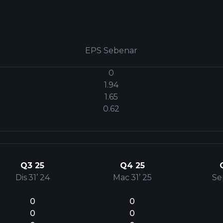
EPS Sebenar
0
1.94
1.65
0.62
Q3 25
Q4 25
Dis 31’ 24
Mac 31’ 25
Se
0
0
0
0