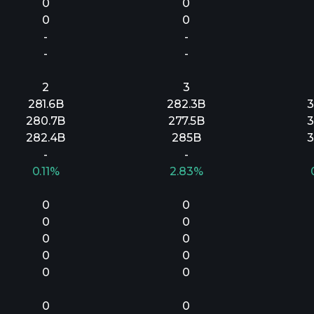
0
0
0
0
-
-
-
-
2
3
281.6B
282.3B
3
280.7B
277.5B
3
282.4B
285B
3
-
-
0.11%
2.83%
0
0
0
0
0
0
0
0
0
0
0
0