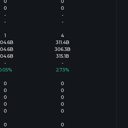
0
0
0
0
-
-
-
-
1
4
04.6B
311.4B
04.6B
306.3B
04.6B
315.1B
-
-
0.05%
2.73%
0
0
0
0
0
0
0
0
0
0
0
0