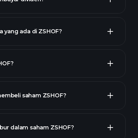
oran kewangan ZSHOF
ja yang ada di ZSHOF?
majikan
HOF?
membeli saham ZSHOF?
laporan
abur dalam saham ZSHOF?