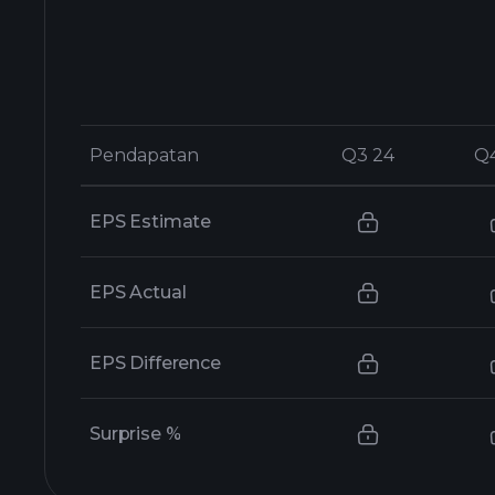
Pendapatan
Pendapatan
Q3 24
Q3 24
Q
Q
EPS Estimate
EPS Actual
EPS Difference
Surprise %