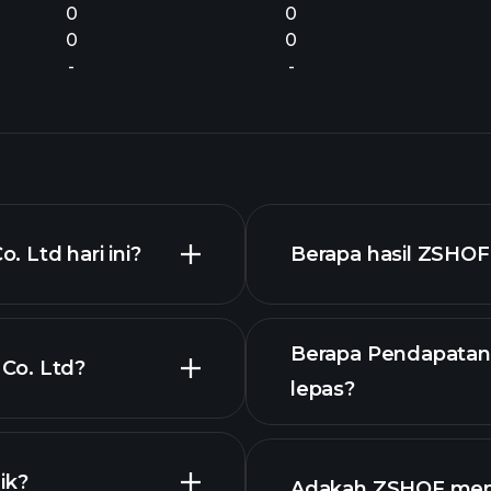
0
0
0
0
-
-
 Ltd hari ini?
Berapa hasil ZSHOF
Berapa Pendapatan
Co. Ltd?
lepas?
ik?
Adakah ZSHOF mem