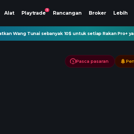
1
Alat
Playtrade
Rancangan
Broker
Lebih
tkan Wang Tunai sebanyak 10$ untuk setiap Rakan Pro+ ya
Pasca pasaran
Pen