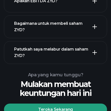
Apakah EBITDA ZYD?
majikan terbesar
Bagaimana untuk membeli saham
ZYD?
laporan kewangan
Patutkah saya melabur dalam saham
ZYD?
Apa yang kamu tunggu?
Mulakan membuat
Playtrade
keuntungan hari ini
Tournaments
broker yang
disyorkan
Teroka Sekarang