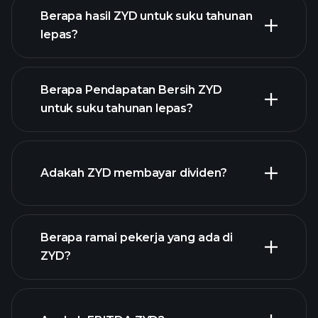
Berapa hasil ZYD untuk suku tahunan
lepas?
Berapa Pendapatan Bersih ZYD
untuk suku tahunan lepas?
pendapatan
ZYD
laporan
Adakah ZYD membayar dividen?
kewangan ZYD
Berapa ramai pekerja yang ada di
laporan
ZYD?
kewangan ZYD