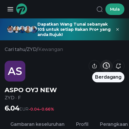
Mula
Dapatkan Wang Tunai sebanyak
10$ untuk setiap Rakan Pro+ yang
anda Rujuk!
Cari tahu
/
ZYD
/
Kewangan
AS
Berdagang
ASPO OYJ NEW
ZYD
·
F
6.04
EUR
-0.04
-0.66%
Gambaran keseluruhan
Profil
Perangkaan