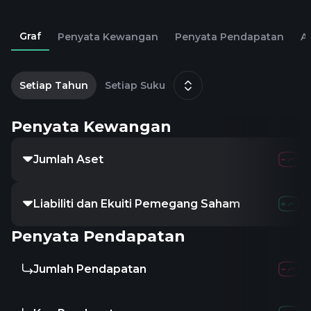
Graf
Penyata Kewangan
Penyata Pendapatan
Al
2
Setiap Tahun
Setiap Suku
Penyata Kewangan
Jumlah Aset
415.91M
409.7
Liabiliti dan Ekuiti Pemegang Saham
-
-
-
Penyata Pendapatan
Jumlah Pendapatan
560.68M
536.