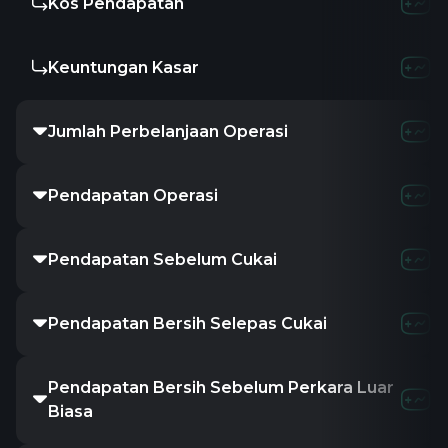
Kos Pendapatan
332.25M
338.
Keuntungan Kasar
228.44M
197.8
Jumlah Perbelanjaan Operasi
524.62M
513.5
Pendapatan Operasi
36.07M
22.8
Pendapatan Sebelum Cukai
32.52M
16.6
Pendapatan Bersih Selepas Cukai
30.8M
16.2
Pendapatan Bersih Sebelum Perkara Luar
30.8M
16.2
Biasa