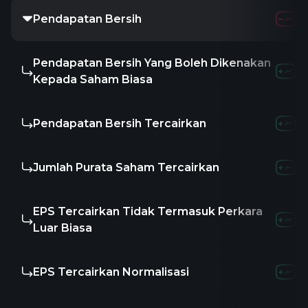
Pendapatan Bersih
20.69M
1.6
Pendapatan Bersih Yang Boleh Dikenakan
-
-
-
Kepada Saham Biasa
Pendapatan Bersih Tercairkan
-
-
-
Jumlah Purata Saham Tercairkan
-
-
-
EPS Tercairkan Tidak Termasuk Perkara
-
-
-
Luar Biasa
EPS Tercairkan Normalisasi
-
-
-