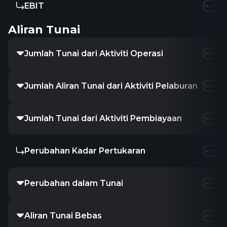
EBIT
-
-
-
Aliran Tunai
Jumlah Tunai dari Aktiviti Operasi
67.67M
47.6
Jumlah Aliran Tunai dari Aktiviti Pelaburan
-
-
-
Jumlah Tunai dari Aktiviti Pembiayaan
-
-
-
Perubahan Kadar Pertukaran
-
-
-
Perubahan dalam Tunai
17.84M
-5.
Aliran Tunai Bebas
49.85M
25.7