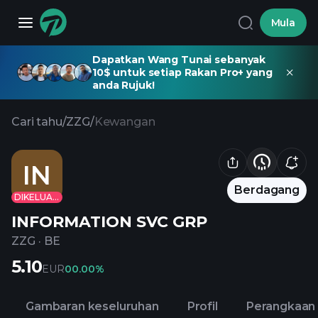
Mula
Dapatkan Wang Tunai sebanyak
10$ untuk setiap Rakan Pro+ yang
anda Rujuk!
Cari tahu
/
ZZG
/
Kewangan
IN
Berdagang
DIKELUARKAN
INFORMATION SVC GRP
ZZG
·
BE
5.10
EUR
0
0.00%
Gambaran keseluruhan
Profil
Perangkaan