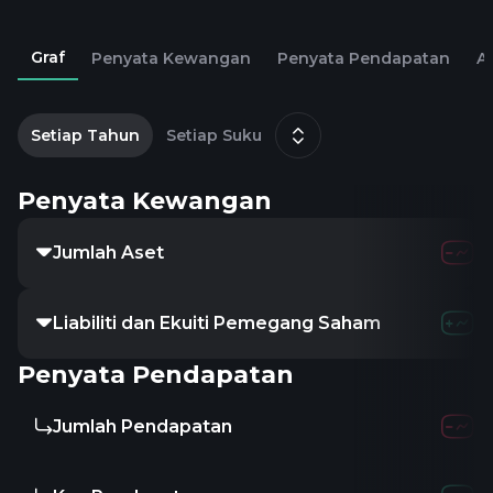
Graf
Penyata Kewangan
Penyata Pendapatan
Al
2
D
Setiap Tahun
Setiap Suku
Penyata Kewangan
Jumlah Aset
Liabiliti dan Ekuiti Pemegang Saham
Penyata Pendapatan
Jumlah Pendapatan