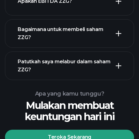
Apakah EBITDA ZZG?
majikan terbesar
Bagaimana untuk membeli saham
ZZG?
laporan kewangan
Patutkah saya melabur dalam saham
ZZG?
Apa yang kamu tunggu?
Mulakan membuat
keuntungan hari ini
Playtrade Tournaments
broker yang disyorkan
Teroka Sekarang