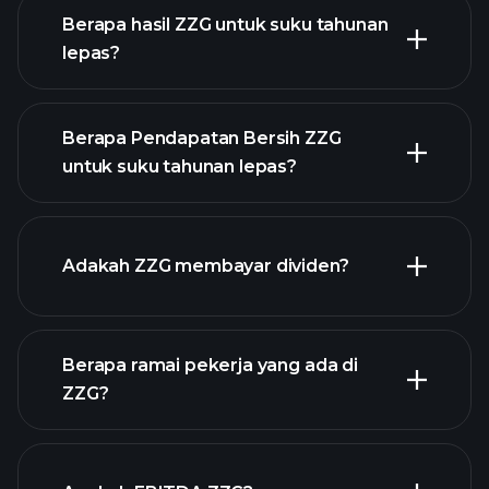
Berapa hasil ZZG untuk suku tahunan
lepas?
Berapa Pendapatan Bersih ZZG
untuk suku tahunan lepas?
pendapatan
ZZG
laporan kewangan ZZG
Adakah ZZG membayar dividen?
Berapa ramai pekerja yang ada di
laporan
ZZG?
kewangan ZZG
stok berdividen tinggi