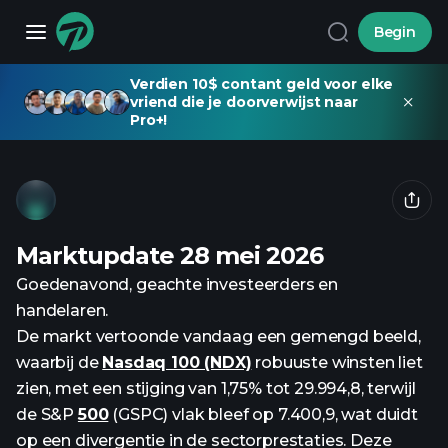
Begin
Verdien 10$ contant geld voor elke
vriend die je doorverwijst naar
Pro+!
Marktupdate 28 mei 2026
Goedenavond, geachte investeerders en
handelaren.
De markt vertoonde vandaag een gemengd beeld,
waarbij de
Nasdaq 100 (NDX)
robuuste winsten liet
zien, met een stijging van 1,75% tot 29.994,8, terwijl
de S&P
500
(GSPC) vlak bleef op 7.400,9, wat duidt
op een divergentie in de sectorprestaties. Deze