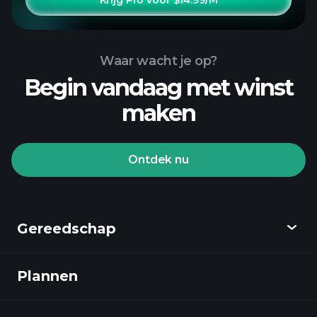
Krijg Pro voor $14.99/M
Waar wacht je op?
Begin vandaag met winst
maken
Ontdek nu
Gereedschap
Plannen
Ontdekken
Playtrade