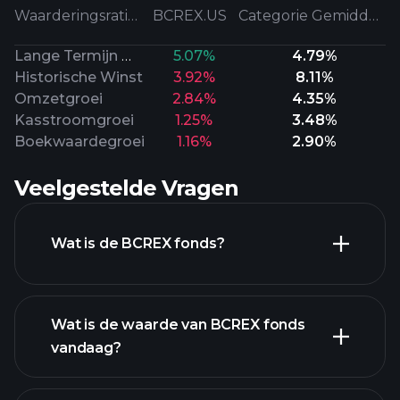
Waarderingsratio's
BCREX.US
Categorie Gemiddeld
Lange Termijn Winst
5.07%
4.79%
Historische Winst
3.92%
8.11%
Omzetgroei
2.84%
4.35%
Kasstroomgroei
1.25%
3.48%
Boekwaardegroei
1.16%
2.90%
Veelgestelde Vragen
Wat is de BCREX fonds?
Wat is de waarde van BCREX fonds
vandaag?