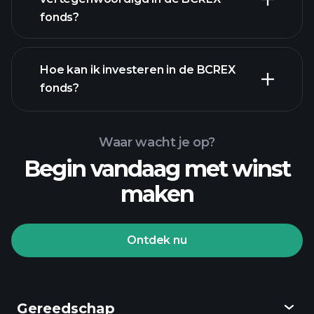
bezittingen
fonds?
Hoe kan ik investeren in de BCREX
fonds?
Waar wacht je op?
Begin vandaag met winst
maken
Ontdek nu
Playtrade-
toernooien
aangeraden
broker
Gereedschap