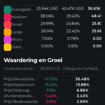
25.94K USD
40.47K USD
36.61K 
AverageMarketCap
38.06%
39.43%
48.49
Medium
29.99%
24.84%
25.83
Small
26.14%
22.42%
25.68
Large
7.04%
0.78%
0.00%
Micro
0.00%
0.61%
0.00%
Giant
Waardering en Groei
Groei-percentages
BCREX.US
Categorie Gemiddeld
Prijs/Verwachte Winst
41.70%
36.48%
Prijs/Kasstroom
15.42%
13.88%
Prijs/Verkoop
7.15%
6.86%
Dividendrendement
3.40%
3.43%
Prijs/Boekwaarde
2.55%
2.69%