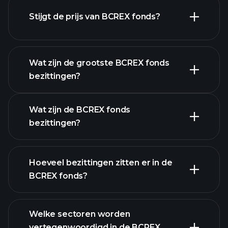
Stijgt de prijs van BCREX fonds?
geavanceerde
grafiek
Wat zijn de grootste BCREX fonds
bezittingen?
BCREX fonds
Wat zijn de BCREX fonds
grafiek
bezittingen?
Hoeveel bezittingen zitten er in de
bezittingen
BCREX fonds?
bezittingen
Welke sectoren worden
vertegenwoordigd in de BCREX