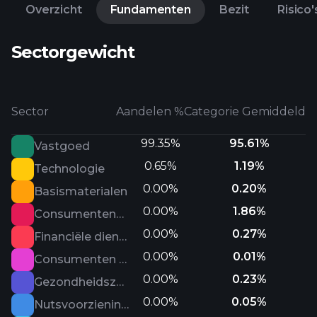
Overzicht
Fundamenten
Bezit
Risico'
Sectorgewicht
Sector
Aandelen %
Categorie Gemiddeld
99.35%
95.61%
Vastgoed
0.65%
1.19%
Technologie
0.00%
0.20%
Basismaterialen
0.00%
1.86%
Consumentencyclisch
0.00%
0.27%
Financiële diensten
0.00%
0.01%
Consumenten defensief
0.00%
0.23%
Gezondheidszorg
0.00%
0.05%
Nutsvoorzieningen