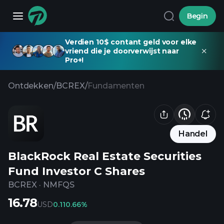
Begin
Verdien 10$ contant geld voor elke
vriend die je doorverwijst naar
Pro+!
Ontdekken
/
BCREX
/
Fundamenten
Handel
BlackRock Real Estate Securities
Fund Investor C Shares
BCREX
·
NMFQS
16.78
USD
0.11
0.66%