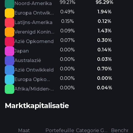
99.21%
95.29%
Noord-Amerika
0.49%
1.94%
Europa Ontwikkeld
0.15%
0.12%
Latijns-Amerika
0.09%
1.43%
Verenigd Koninkrijk
0.07%
0.30%
Azië Opkomend
0.00%
0.14%
Japan
0.00%
0.03%
Australazië
0.00%
0.70%
Azië Ontwikkeld
0.00%
0.00%
Europa Opkomend
0.00%
0.04%
Afrika/Midden-Oosten
Marktkapitalisatie
Maat
Portefeuille
Categorie Gemiddeld
Benchma