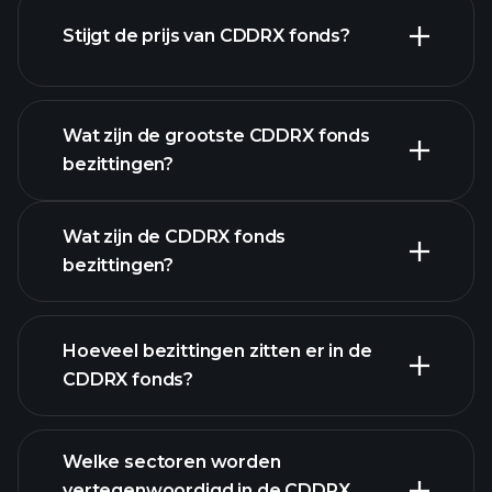
Stijgt de prijs van CDDRX fonds?
geavanceerde
grafiek
Wat zijn de grootste CDDRX fonds
bezittingen?
CDDRX
Wat zijn de CDDRX fonds
fonds grafiek
bezittingen?
Hoeveel bezittingen zitten er in de
bezittingen
CDDRX fonds?
bezittingen
Welke sectoren worden
vertegenwoordigd in de CDDRX