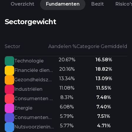
Overzicht
Fundamenten
Bezit
Risico'
Sectorgewicht
Sector
Aandelen %
Categorie Gemiddeld
20.67%
16.58%
Technologie
20.16%
18.82%
Financiële diensten
13.34%
13.09%
Gezondheidszorg
11.08%
11.55%
Industriëlen
8.31%
7.48%
Consumenten defensief
6.08%
7.40%
Energie
5.79%
7.51%
Consumentencyclisch
5.77%
4.71%
Nutsvoorzieningen