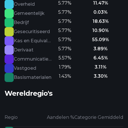
5.77%
11.47%
Overheid
5.77%
0.03%
Gemeentelijk
5.77%
18.63%
Bedrijf
5.77%
10.90%
Gesecuritiseerd
5.77%
55.09%
Kas en Equivalenten
5.77%
3.89%
Derivaat
5.57%
6.45%
Communicatiediensten
1.79%
3.11%
Vastgoed
1.43%
3.30%
Basismaterialen
Wereldregio's
Regio
Aandelen %
Categorie Gemiddeld