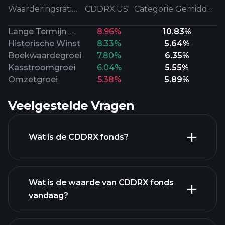
Waarderingsratio's
CDDRX.US
Categorie Gemiddeld
Lange Termijn Winst
8.96%
10.83%
Historische Winst
8.33%
5.64%
Boekwaardegroei
7.80%
6.35%
Kasstroomgroei
6.04%
5.55%
Omzetgroei
5.38%
5.89%
Veelgestelde Vragen
Wat is de CDDRX fonds?
Wat is de waarde van CDDRX fonds
vandaag?