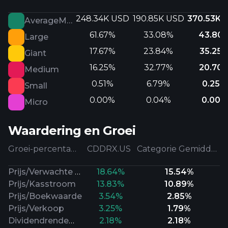
248.34K USD
190.85K USD
370.53K 
AverageMarketCap
61.67%
33.08%
43.80
Large
17.67%
23.84%
35.25
Giant
16.25%
32.77%
20.70
Medium
0.51%
6.79%
0.25%
Small
0.00%
0.04%
0.00%
Micro
Waardering en Groei
Groei-percentages
CDDRX.US
Categorie Gemiddeld
Prijs/Verwachte Winst
18.64%
15.54%
Prijs/Kasstroom
13.83%
10.89%
Prijs/Boekwaarde
3.54%
2.85%
Prijs/Verkoop
3.25%
1.79%
Dividendrendement
2.18%
2.18%