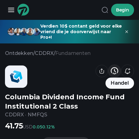
Begin
Verdien 10$ contant geld voor elke
vriend die je doorverwijst naar
Pro+!
Ontdekken
/
CDDRX
/
Fundamenten
Handel
Columbia Dividend Income Fund
Institutional 2 Class
CDDRX
·
NMFQS
41.75
USD
0.05
0.12%