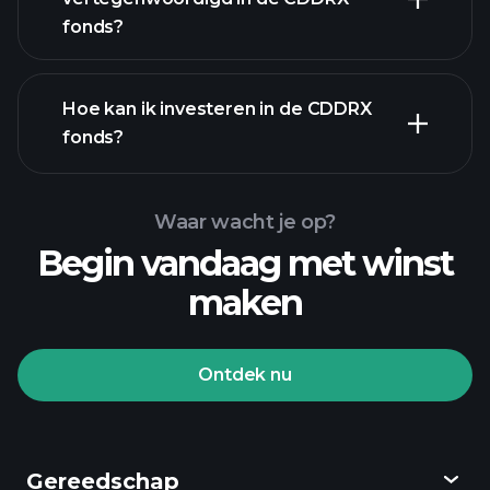
bezittingen
fonds?
Hoe kan ik investeren in de CDDRX
fonds?
Waar wacht je op?
Begin vandaag met winst
maken
Ontdek nu
Playtrade-
toernooien
aangeraden
broker
Gereedschap