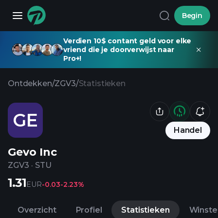
Begin
Verdien 10$ contant geld voor elke
vriend die je doorverwijst naar
Pro+!
Ontdekken
/
ZGV3
/
Statistieken
GE
Handel
Gevo Inc
ZGV3
·
STU
1.31
EUR
-0.03
-2.23%
Overzicht
Profiel
Statistieken
Winste