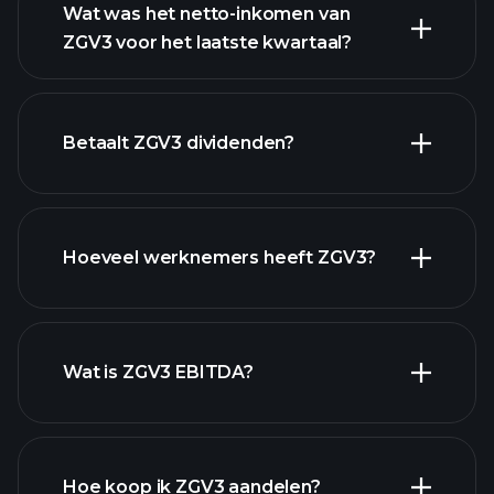
Wat was het netto-inkomen van
ZGV3 voor het laatste kwartaal?
ZGV3 winst
financiële rapporten
Betaalt ZGV3 dividenden?
financiële rapporten
Hoeveel werknemers heeft ZGV3?
hoog-dividend aandelen
Wat is ZGV3 EBITDA?
grootste werkgevers
Hoe koop ik ZGV3 aandelen?