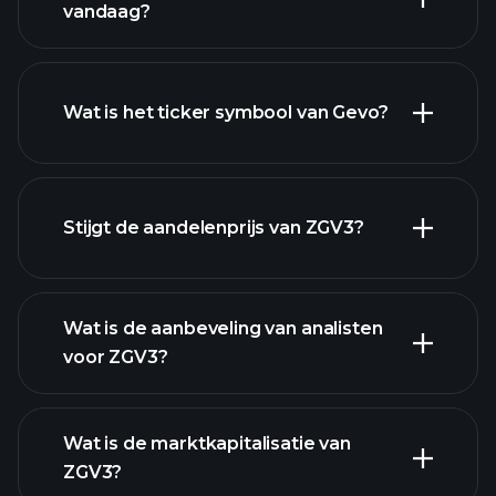
vandaag?
Wat is het ticker symbool van Gevo?
geavanceerde grafiek
Stijgt de aandelenprijs van ZGV3?
Wat is de aanbeveling van analisten
voor ZGV3?
ZGV3
grafiek.
Wat is de marktkapitalisatie van
ZGV3?