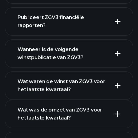
Publiceert ZGV3 financiële
onze lijst van aandelen
rapporten?
ZGV3 financiële gegevens
Wanneer is de volgende
winstpublicatie van ZGV3?
Wat waren de winst van ZGV3 voor
het laatste kwartaal?
Winstkalender
Wat was de omzet van ZGV3 voor
het laatste kwartaal?