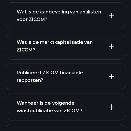
Wat is de aanbeveling van analisten
voor ZICOM?
ZICOM grafiek.
Wat is de marktkapitalisatie van
ZICOM?
Publiceert ZICOM financiële
onze lijst van aandelen
rapporten?
ZICOM financiële gegevens
Wanneer is de volgende
winstpublicatie van ZICOM?