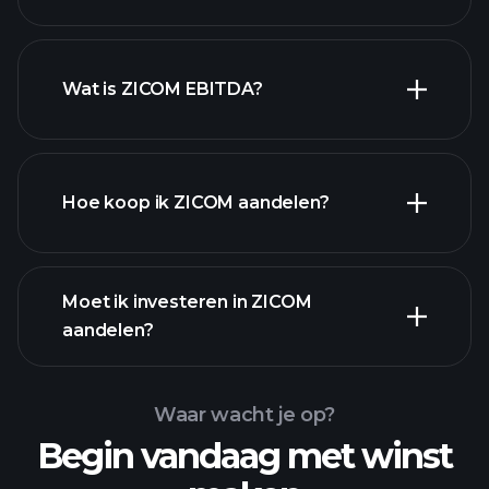
Wat is ZICOM EBITDA?
grootste
werkgevers
Hoe koop ik ZICOM aandelen?
financiële
Moet ik investeren in ZICOM
rapporten
aandelen?
Waar wacht je op?
Begin vandaag met winst