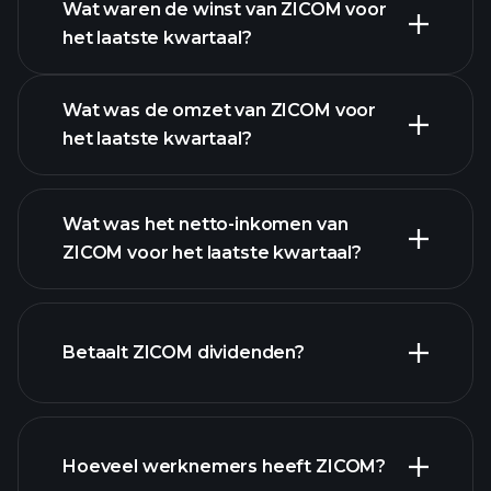
Wat waren de winst van ZICOM voor
het laatste kwartaal?
Winstkalender
Wat was de omzet van ZICOM voor
het laatste kwartaal?
Wat was het netto-inkomen van
ZICOM voor het laatste kwartaal?
ZICOM winst
financiële rapporten
Betaalt ZICOM dividenden?
financiële rapporten
Hoeveel werknemers heeft ZICOM?
hoog-dividend aandelen