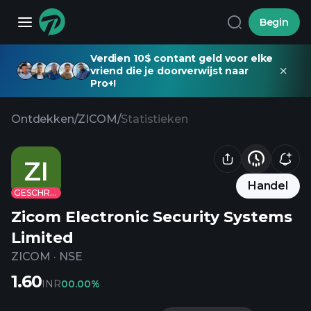
Begin
Verdien 10$ contant geld voor elke
vriend die je doorverwijst naar
Pro+!
Ontdekken
/
ZICOM
/
Statistieken
ZI
Handel
GESCHRAPT
Zicom Electronic Security Systems
Limited
ZICOM
·
NSE
1.60
INR
0
0.00%