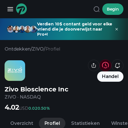
Begin
Verdien 10$ contant geld voor elke
vriend die je doorverwijst naar
Pro+!
Ontdekken
/
ZIVO
/
Profiel
Handel
Zivo Bioscience Inc
ZIVO
·
NASDAQ
4.02
USD
0.02
0.50%
Overzicht
Profiel
Statistieken
Winste