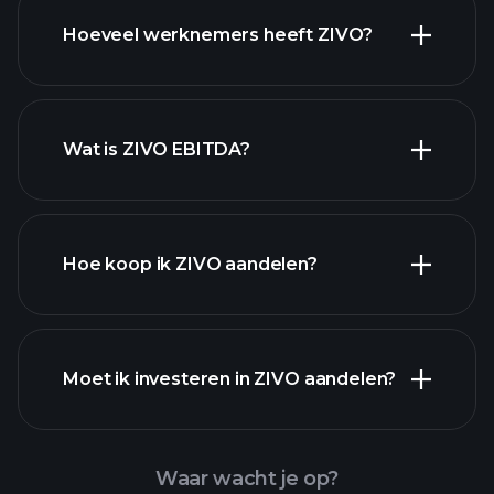
financiële
Hoeveel werknemers heeft ZIVO?
rapporten
hoog-dividend aandelen
Wat is ZIVO EBITDA?
grootste werkgevers
Hoe koop ik ZIVO aandelen?
financiële rapporten
Moet ik investeren in ZIVO aandelen?
Waar wacht je op?