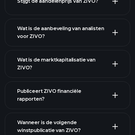
Stijgt de aandelenprijs van ZIVO?
Wat is de aanbeveling van analisten
voor ZIVO?
ZIVO
grafiek.
Wat is de marktkapitalisatie van
ZIVO?
Publiceert ZIVO financiële
onze lijst van aandelen
rapporten?
ZIVO financiële gegevens
Wanneer is de volgende
winstpublicatie van ZIVO?