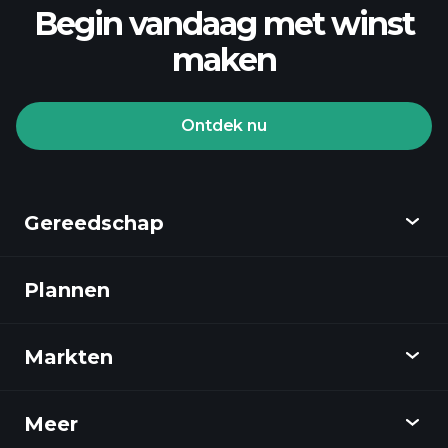
Begin vandaag met winst
maken
Playtrade Toernooien
aangeraden makelaar
Ontdek nu
Gereedschap
Playtrade Toernooien
AI-gedreven dagelijkse marktanalyse
Plannen
Ontdekken
Watchlists
Billionaire Portfolios
Playtrade
Markten
Grafieken
Nieuws
Meer
Overzicht