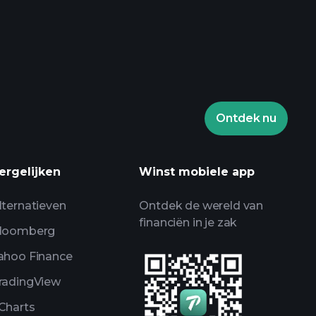
aytrade Toernooien
aar
Ontdek nu
en
AI-gedreven
alyse
ergelijken
Winst mobiele app
Billionaire Portfolios
lternatieven
Ontdek de wereld van
financiën in je zak
loomberg
ahoo Finance
radingView
Charts