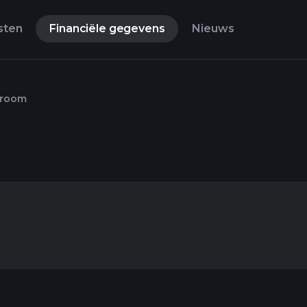
sten
Financiële gegevens
Nieuws
troom