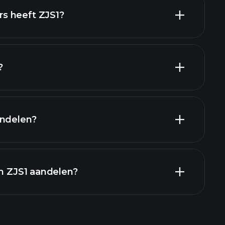
hoog-dividend
s heeft ZJS1?
?
rs
andelen?
financiële
in ZJS1 aandelen?