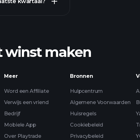
aatste kwartaal?
Pl
aangeraden makel
t winst maken
Playtrade Toernooi
dagelijkse marktan
Meer
Bronnen
V
Watchlists
Word een Affiliate
Hulpcentrum
A
Verwijs een vriend
Algemene Voorwaarden
B
Bedrijf
Huisregels
Y
Mobiele App
Cookiebeleid
T
Over Playtrade
Privacybeleid
Y