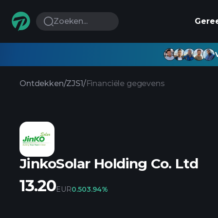
Zoeken...
Gere
Ontdekken
/
ZJS1
/
Financiële gegevens
JinkoSolar Holding Co. Ltd
13.20
EUR
0.50
3.94%