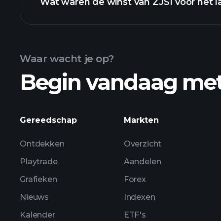
Wat waren de winst van ZJS1 voor het l
Waar wacht je op?
Begin vandaag me
ZJS1 winst
Gereedschap
Markten
Ontdekken
Overzicht
Playtrade
Aandelen
Grafieken
Forex
Nieuws
Indexen
Kalender
ETF's