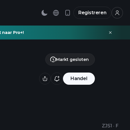
Registreren
t naar Pro+!
Markt gesloten
Handel
ZJS1
·
F