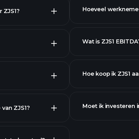
Hoeveel werknemer
r ZJS1?
aandelen
ek.
Wat is ZJS1 EBITDA
grootste werkgeve
delen
Hoe koop ik ZJS1 a
rapporten
Moet ik investeren 
 van ZJS1?
Winstkalender