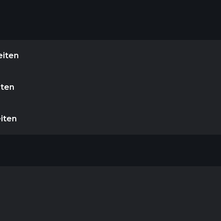
eiten
iten
eiten