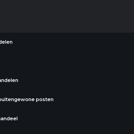
delen
andelen
 buitengewone posten
aandeel