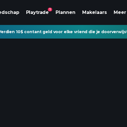
1
edschap
Playtrade
Plannen
Makelaars
Meer
Verdien 10$ contant geld voor elke vriend die je doorverwijs